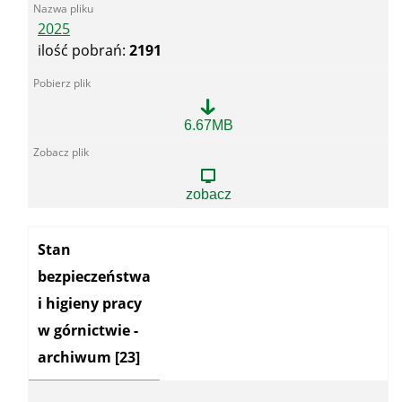
2025
ilość pobrań:
2191
2025
6.67MB
zobacz
Kategoria:
Stan
bezpieczeństwa
i higieny pracy
w górnictwie -
archiwum
[23]