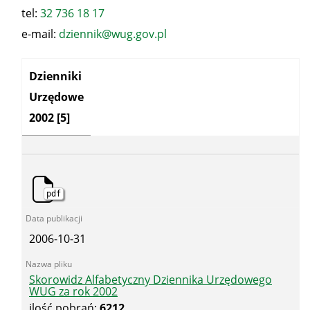
tel:
32 736 18 17
e-mail:
dziennik@wug.gov.pl
Kategoria:
Dzienniki
Urzędowe
2002
[5]
pdf
2006-10-31
Skorowidz Alfabetyczny Dziennika Urzędowego
WUG za rok 2002
ilość pobrań:
6212