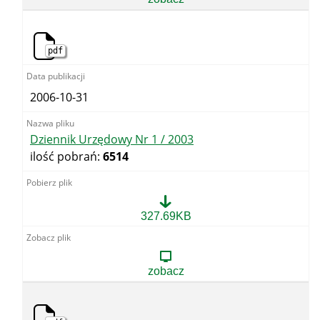
za
rok
2003
pdf
2006-10-31
Dziennik Urzędowy Nr 1 / 2003
ilość pobrań:
6514
Dziennik
327.69KB
Urzędowy
Nr
1
/
zobacz
2003