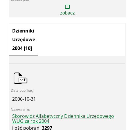
Nr
6
/
zobacz
2003
Kategoria:
Dzienniki
Urzędowe
2004
[10]
pdf
2006-10-31
Skorowidz Alfabetyczny Dziennika Urzędowego
WUG za rok 2004
ilość pobrań:
3297