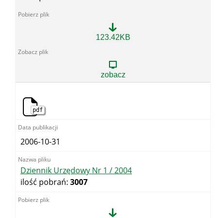
Skorowidz
123.42KB
Alfabetyczny
Dziennika
Urzędowego
WUG
zobacz
za
rok
2004
pdf
2006-10-31
Dziennik Urzędowy Nr 1 / 2004
ilość pobrań:
3007