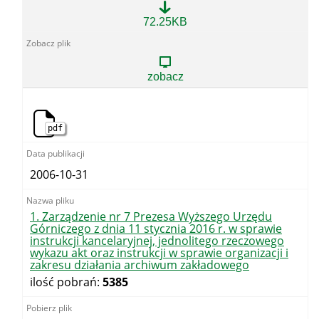
Skorowidz
72.25KB
Alfabetyczny
Dziennika
Urzędowego
WUG
zobacz
za
rok
2005
pdf
2006-10-31
1. Zarządzenie nr 7 Prezesa Wyższego Urzędu
Górniczego z dnia 11 stycznia 2016 r. w sprawie
instrukcji kancelaryjnej, jednolitego rzeczowego
wykazu akt oraz instrukcji w sprawie organizacji i
zakresu działania archiwum zakładowego
ilość pobrań:
5385