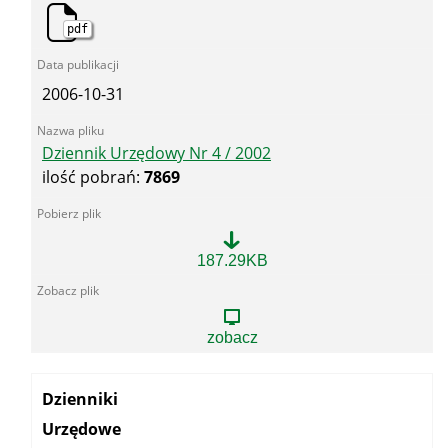
pdf
2006-10-31
Dziennik Urzędowy Nr 4 / 2002
ilość pobrań:
7869
Dziennik
187.29KB
Urzędowy
Nr
4
/
zobacz
2002
Kategoria:
Dzienniki
Urzędowe