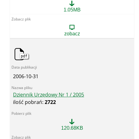
1.
1.05MB
Zarządzenie
nr
7
Prezesa
zobacz
Wyższego
Urzędu
Górniczego
z
pdf
dnia
11
stycznia
2016
2006-10-31
r.
w
sprawie
instrukcji
Dziennik Urzędowy Nr 1 / 2005
kancelaryjnej,
ilość pobrań:
2722
jednolitego
rzeczowego
wykazu
akt
oraz
Dziennik
120.68KB
instrukcji
Urzędowy
w
Nr