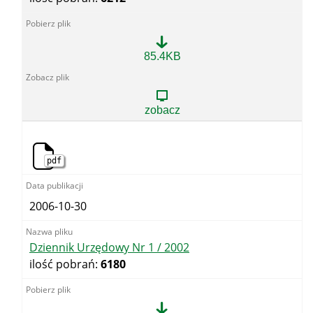
Skorowidz
85.4KB
Alfabetyczny
Dziennika
Urzędowego
WUG
zobacz
za
rok
2002
pdf
2006-10-30
Dziennik Urzędowy Nr 1 / 2002
ilość pobrań:
6180