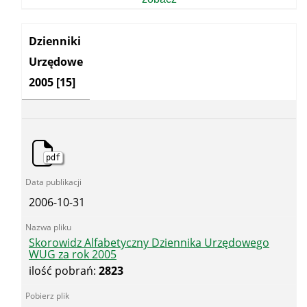
2004
Kategoria:
Dzienniki
Urzędowe
2005
[15]
pdf
2006-10-31
Skorowidz Alfabetyczny Dziennika Urzędowego
WUG za rok 2005
ilość pobrań:
2823