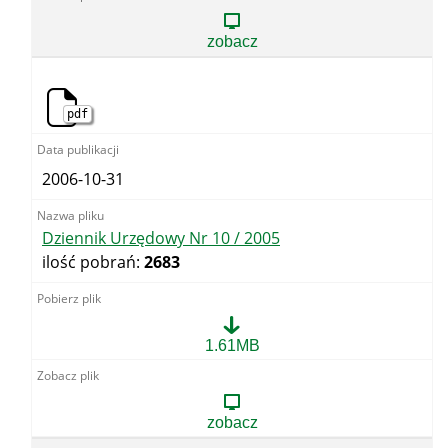
sprawie
1
organizacji
/
i
zobacz
2005
zakresu
działania
archiwum
zakładowego
pdf
2006-10-31
Dziennik Urzędowy Nr 10 / 2005
ilość pobrań:
2683
Dziennik
1.61MB
Urzędowy
Nr
10
/
zobacz
2005