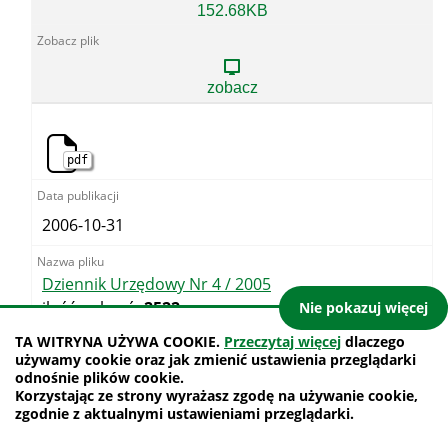
Dziennik
152.68KB
Urzędowy
Nr
3
/
zobacz
2005
pdf
2006-10-31
Dziennik Urzędowy Nr 4 / 2005
ilość pobrań:
2522
Nie pokazuj więcej
TA WITRYNA UŻYWA COOKIE.
Przeczytaj więcej
dlaczego
używamy cookie oraz jak zmienić ustawienia przeglądarki
odnośnie plików cookie.
Dziennik
82.11KB
Korzystając ze strony wyrażasz zgodę na używanie cookie,
Urzędowy
zgodnie z aktualnymi ustawieniami przeglądarki.
Nr
4