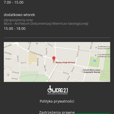
7.00 - 15.00
dodatkowo wtorek
(dyspozytorzy oraz
Biuro - Archiwum Dokumentacji Mierniczo-Geologicznej)
15.00 - 18.00
Deklaracja 
Polityka prywatności
Zastrzeżenia prawne