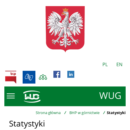
PL
EN
BIP
WUG
Strona główna
/
BHP w górnictwie
/
Statystyki
Statystyki