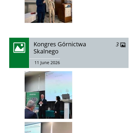
zobacz
Kongres Górnictwa
zdjęć
3
galerię:
Skalnego
11 June 2026