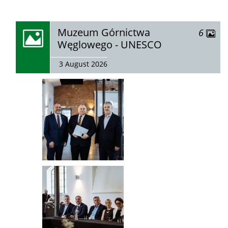
zobacz
Muzeum Górnictwa
zdjęć
6
galerię:
Węglowego - UNESCO
3 August 2026