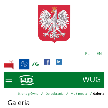
PL
EN
BIP
WUG
Strona główna
/
Do pobrania
/
Multimedia
/
Galeria
Galeria