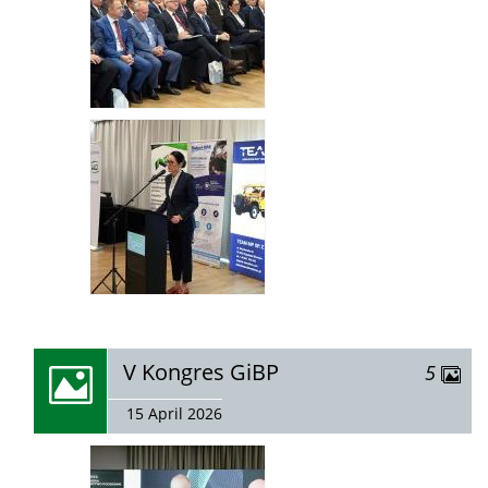
zobacz
V Kongres GiBP
zdjęć
5
galerię:
15 April 2026