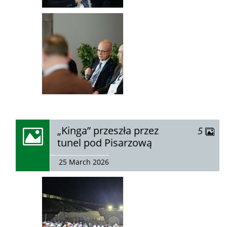
zobacz
„Kinga” przeszła przez
zdjęć
5
galerię:
tunel pod Pisarzową
25 March 2026