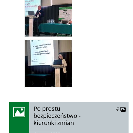
zobacz
Po prostu
zdjęć
4
galerię:
bezpieczeństwo -
kierunki zmian