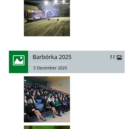
zobacz
Barbórka 2025
zdjęć
11
galerię:
5 December 2025