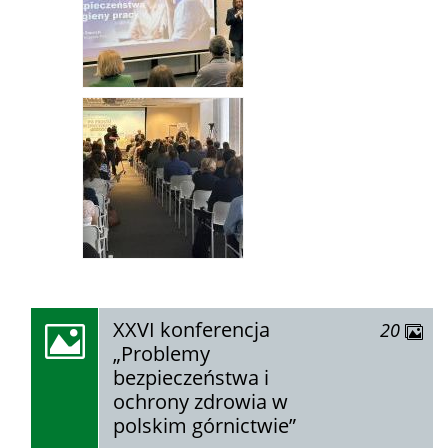
zobacz
XXVI konferencja
zdjęć
20
galerię:
„Problemy
bezpieczeństwa i
ochrony zdrowia w
polskim górnictwie”