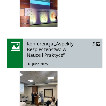
zobacz
Konferencja „Aspekty
zdjęć
5
galerię:
Bezpieczeństwa w
Nauce i Praktyce”
16 June 2026