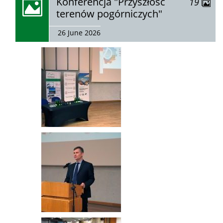
zobacz
Konferencja "Przyszłość
zdjęć
19
galerię:
terenów pogórniczych"
26 June 2026