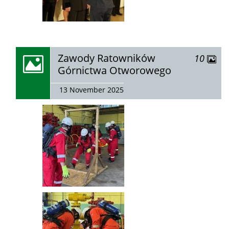
zobacz
Zawody Ratowników
zdjęć
10
galerię:
Górnictwa Otworowego
13 November 2025