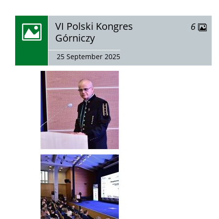
zobacz
VI Polski Kongres
zdjęć
6
galerię:
Górniczy
25 September 2025