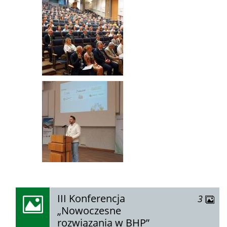
zobacz
III Konferencja
zdjęć
3
galerię:
„Nowoczesne
rozwiązania w BHP”