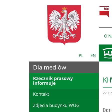
O N
PL
EN
Dla mediów
KHW
Rzecznik prasowy
informuje
27 Li
Kontakt
Zdjęcia budynku WUG
Dzis