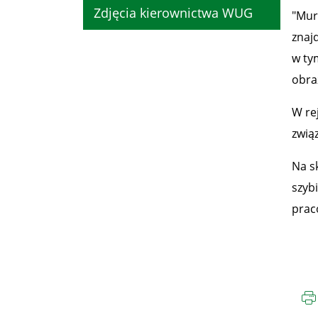
Zdjęcia kierownictwa WUG
"Mur
znaj
w ty
obra
W re
zwią
Na s
szybi
prac