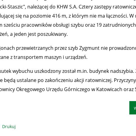
cki-Staszic", należącej do KHW S.A. Cztery zastępy ratownic
dującej się na poziomie 416 m, z którym nie ma łączności. W 
m sześciu pracowników obsługi szybu oraz 19 zatrudnionych
żeń, a jeden jest poszukiwany.
jonach przewietrzanych przez szyb Zygmunt nie prowadzo
zane z transportem maszyn i urządzeń.
kutek wybuchu uszkodzony został m.in. budynek nadszybia. 
e będą ustalane po zakończeniu akcji ratowniczej. Przyczyny 
ownicy Okręgowego Urzędu Górniczego w Katowicach oraz S
Drukuj