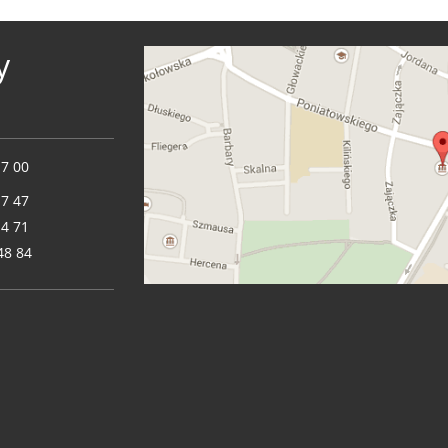
y
17 00
17 47
14 71
48 84