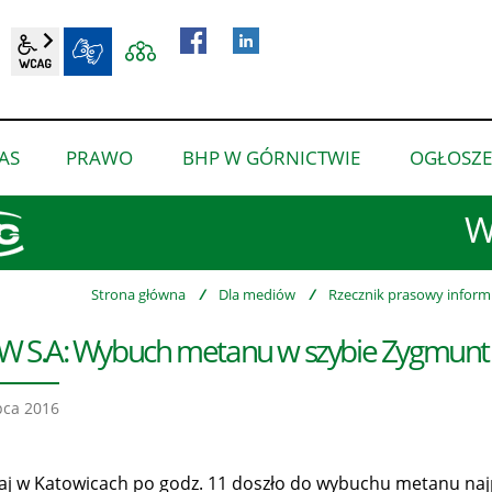
wcag2.1
BIP
AS
PRAWO
BHP W GÓRNICTWIE
OGŁOSZE
pokaż
pokaż
pokaż
podmenu
podmenu
podmenu
W
dla
dla
dla
“O
“Prawo”
“BHP
nas”
w
Strona główna
/
Dla mediów
/
Rzecznik prasowy inform
górnictwie”
 S.A: Wybuch metanu w szybie Zygmunt
pca 2016
iaj w Katowicach po godz. 11 doszło do wybuchu metanu n