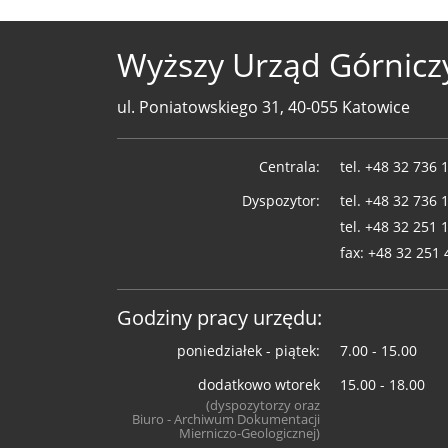
Wyższy Urząd Górnicz
ul. Poniatowskiego 31, 40-055 Katowice
Telefony
Centrala:
tel.
+48 32 736 
WUG
Dyspozytor:
tel.
+48 32 736 
tel.
+48 32 251 
fax:
+48 32 251 
Godziny pracy urzędu:
poniedziałek - piątek:
7.00 - 15.00
dodatkowo wtorek
15.00 - 18.00
(dyspozytorzy oraz
Biuro - Archiwum Dokumentacji
Mierniczo-Geologicznej)