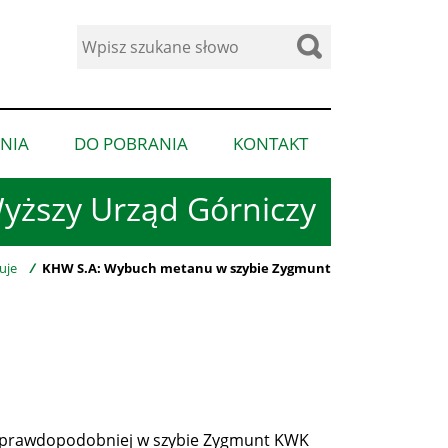
Wyszukaj
w
serwisie
NIA
DO POBRANIA
KONTAKT
pokaż
pokaż
pokaż
podmenu
podmenu
podmenu
yższy Urząd Górniczy
dla
dla
dla
“Ogłoszenia”
“Do
“Kontakt”
pobrania”
uje
/
KHW S.A: Wybuch metanu w szybie Zygmunt
ajprawdopodobniej w szybie Zygmunt KWK