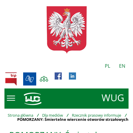
PL
EN
BIP
WUG
Strona główna
/
Dla mediów
/
Rzecznik prasowy informuje
/
POMORZANY: Śmiertelne wiercenie otworów strzałowych