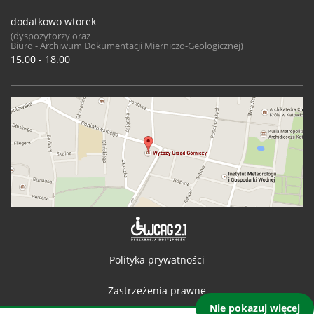
dodatkowo wtorek
(dyspozytorzy oraz
Biuro - Archiwum Dokumentacji Mierniczo-Geologicznej)
15.00 - 18.00
Deklaracja 
Polityka prywatności
Zastrzeżenia prawne
Nie pokazuj więcej