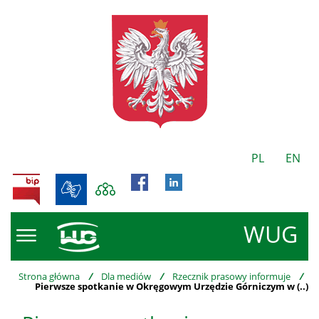
PL
EN
BIP
WUG
Strona główna
/
Dla mediów
/
Rzecznik prasowy informuje
/
Pierwsze spotkanie w Okręgowym Urzędzie Górniczym w (..)