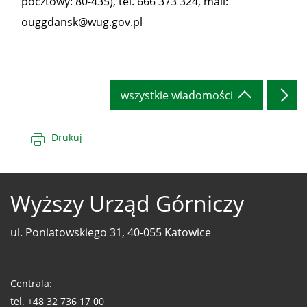
pocztowy: 80-435), tel. 666 373 324, mail:
ouggdansk@wug.gov.pl
wszystkie wiadomości
Drukuj
Wyższy Urząd Górniczy
ul. Poniatowskiego 31, 40-055 Katowice
Telefony
WUG
Centrala:
tel.
+48 32 736 17 00