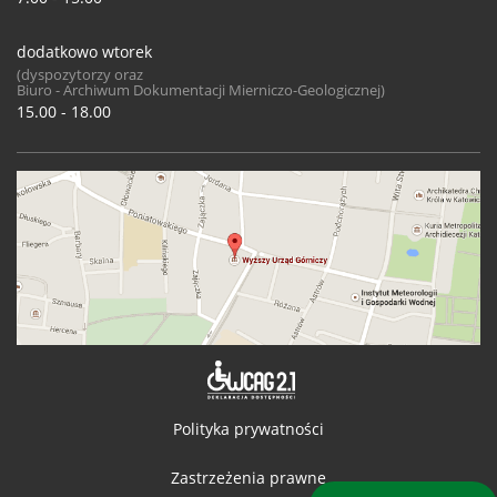
dodatkowo wtorek
(dyspozytorzy oraz
Biuro - Archiwum Dokumentacji Mierniczo-Geologicznej)
15.00 - 18.00
Deklaracja 
Polityka prywatności
Zastrzeżenia prawne