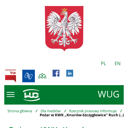
PL
EN
BIP
WUG
Strona główna
/
Dla mediów
/
Rzecznik prasowy informuje
/
Pożar w KWK „Knurów-Szczygłowice” Ruch (..)