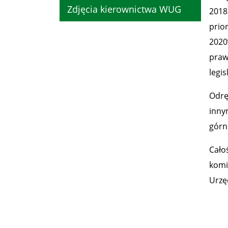
Zdjęcia kierownictwa WUG
2018
prio
2020
praw
legi
Odrę
inny
górn
Cało
komi
Urzę