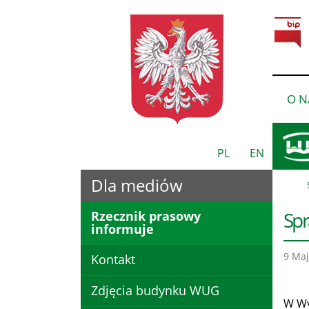
O N
PL
EN
Dla mediów
Spr
Rzecznik prasowy
informuje
9 Maj
Kontakt
Zdjęcia budynku WUG
W Wy