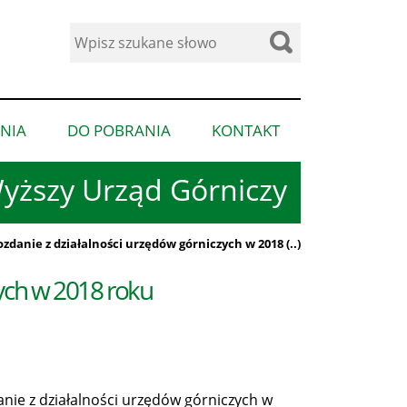
Wyszukaj
w
serwisie
NIA
DO POBRANIA
KONTAKT
pokaż
pokaż
pokaż
podmenu
podmenu
podmenu
yższy Urząd Górniczy
dla
dla
dla
“Ogłoszenia”
“Do
“Kontakt”
pobrania”
zdanie z działalności urzędów górniczych w 2018 (..)
ych w 2018 roku
ie z działalności urzędów górniczych w