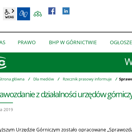
wcag2.1
BIP
AS
PRAWO
BHP W GÓRNICTWIE
OGŁOSZE
pokaż
pokaż
pokaż
podmenu
podmenu
podmenu
W
dla
dla
dla
“O
“Prawo”
“BHP
nas”
w
Strona główna
/
Dla mediów
/
Rzecznik prasowy informuje
/
Sprawo
górnictwie”
awozdanie z działalności urzędów górnicz
a 2019
ższym Urzędzie Górniczym zostało opracowane „Sprawozdan