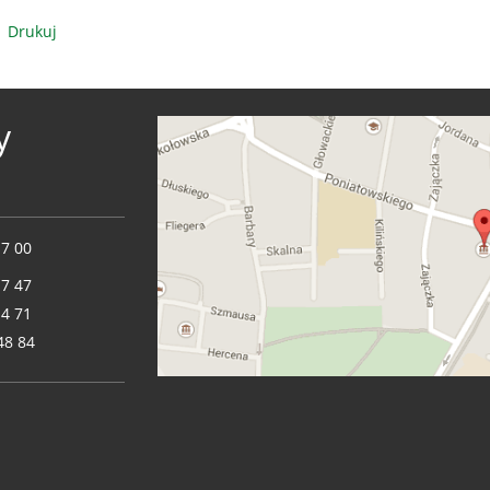
Drukuj
y
17 00
17 47
14 71
48 84