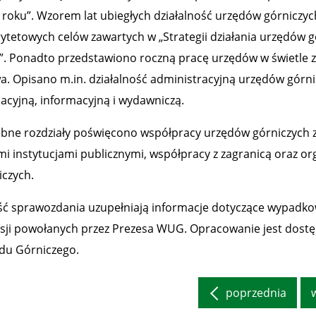
 roku”. Wzorem lat ubiegłych działalność urzędów górniczych 
rytetowych celów zawartych w „Strategii działania urzędów g
”. Ponadto przedstawiono roczną pracę urzędów w świetle 
a. Opisano m.in. działalność administracyjną urzędów górnic
slacyjną, informacyjną i wydawniczą.
bne rozdziały poświęcono współpracy urzędów górniczych z
mi instytucjami publicznymi, współpracy z zagranicą oraz org
iczych.
ść sprawozdania uzupełniają informacje dotyczące wypadkowo
sji powołanych przez Prezesa WUG. Opracowanie jest dostę
du Górniczego.
poprzednia