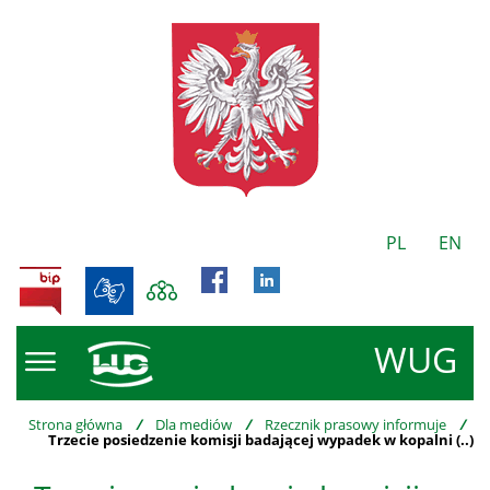
PL
EN
BIP
WUG
Strona główna
/
Dla mediów
/
Rzecznik prasowy informuje
/
Trzecie posiedzenie komisji badającej wypadek w kopalni (..)