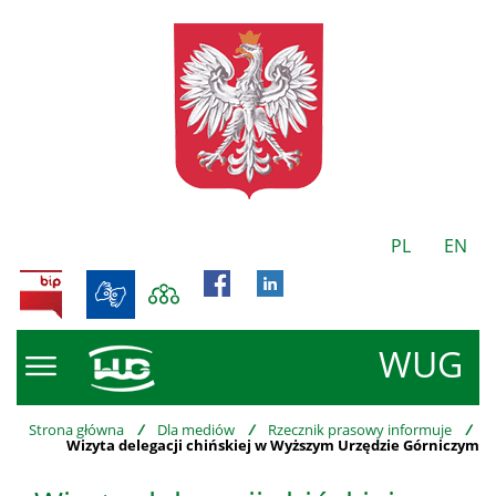
PL
EN
BIP
WUG
Strona główna
/
Dla mediów
/
Rzecznik prasowy informuje
/
Wizyta delegacji chińskiej w Wyższym Urzędzie Górniczym