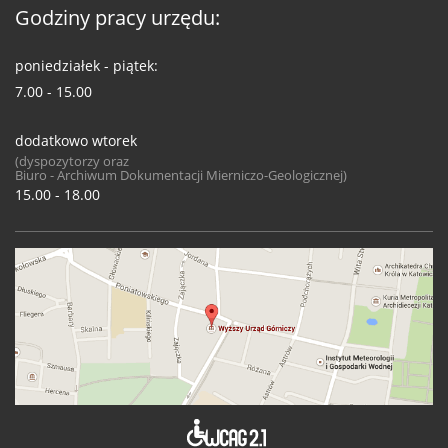
Godziny pracy urzędu:
poniedziałek - piątek:
7.00 - 15.00
dodatkowo wtorek
(dyspozytorzy oraz
Biuro - Archiwum Dokumentacji Mierniczo-Geologicznej)
15.00 - 18.00
Deklaracja 