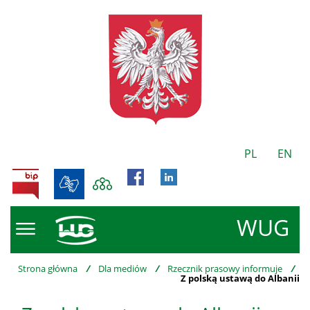
PL
EN
BIP
WUG
Strona główna
/
Dla mediów
/
Rzecznik prasowy informuje
/
Z polską ustawą do Albanii