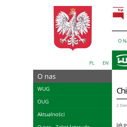
O N
PL
EN
O nas
Chi
WUG
OUG
2 Sie
Aktualności
Jak 