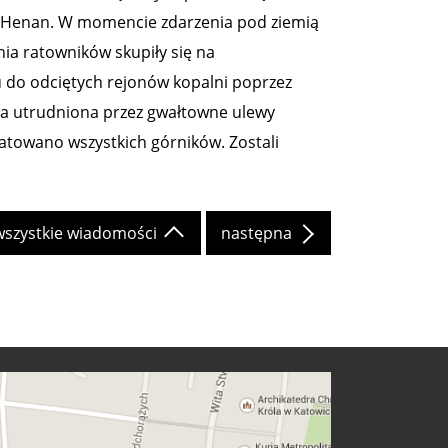
ji Henan. W momencie zdarzenia pod ziemią
nia ratowników skupiły się na
 do odciętych rejonów kopalni poprzez
yła utrudniona przez gwałtowne ulewy
towano wszystkich górników. Zostali
wszystkie wiadomości
następna