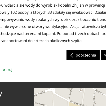
ku wdarcia się wody do wyrobisk kopalni Zhijian w prowinc
owały 102 osoby, z których 33 zdołały się ewakuować. Działa
mpowywaniu wody z zalanych wyrobisk oraz tłoczeniu tlenu
jalnie wywiercone otwory wentylacyjne. Akcja ratownicza b
chodzące nad terenami kopalni. Po ponad trzech dobach ura
transportowani do czterech okolicznych szpitali.
poprzednia
Drukuj
y