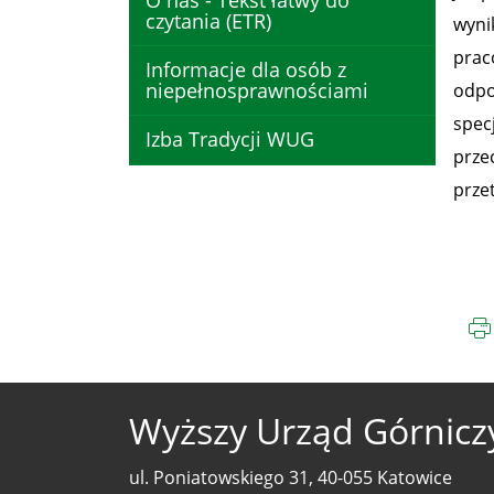
O nas - Tekst łatwy do
czytania (ETR)
wyni
prac
Informacje dla osób z
niepełnosprawnościami
odpo
spec
Izba Tradycji WUG
prze
prze
Wyższy Urząd Górnicz
ul. Poniatowskiego 31, 40-055 Katowice