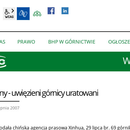
wcag2.1
BIP
AS
PRAWO
BHP W GÓRNICTWIE
OGŁOSZE
pokaż
pokaż
pokaż
podmenu
podmenu
podmenu
W
dla
dla
dla
“O
“Prawo”
“BHP
nas”
w
górnictwie”
ny - uwięzieni górnicy uratowani
rpnia 2007
podała chińska agencja prasowa Xinhua, 29 lipca br. 69 górn