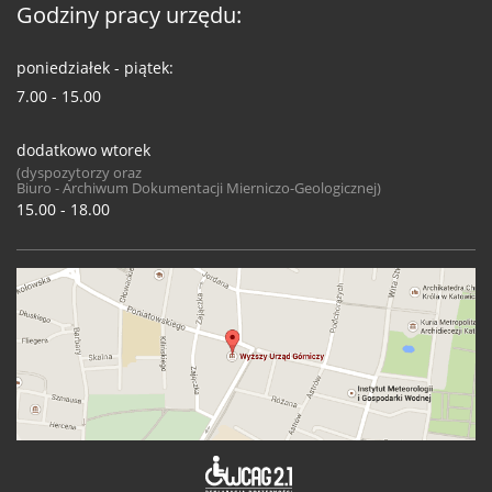
Godziny pracy urzędu:
poniedziałek - piątek:
7.00 - 15.00
dodatkowo wtorek
(dyspozytorzy oraz
Biuro - Archiwum Dokumentacji Mierniczo-Geologicznej)
15.00 - 18.00
Deklaracja 