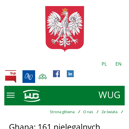
PL
EN
BIP
WUG
Strona główna
/
O nas
/
Ze świata
/
Ghana: 161 nielegalnych