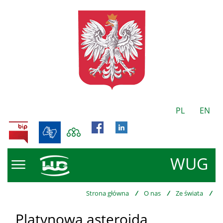
PL
EN
BIP
WUG
Strona główna
/
O nas
/
Ze świata
/
Platynowa asteroida