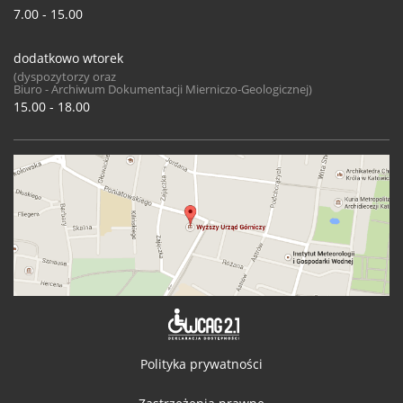
7.00 - 15.00
dodatkowo wtorek
(dyspozytorzy oraz
Biuro - Archiwum Dokumentacji Mierniczo-Geologicznej)
15.00 - 18.00
Deklaracja 
Polityka prywatności