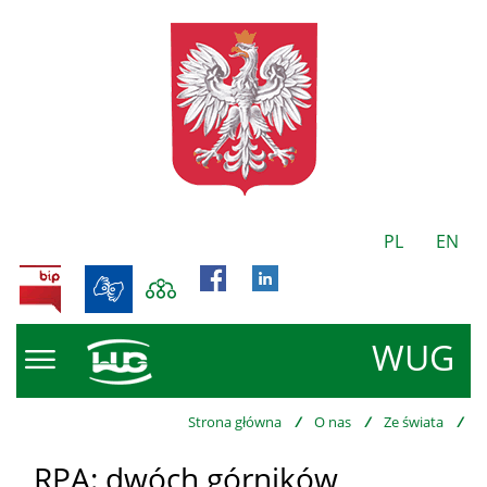
PL
EN
BIP
WUG
Strona główna
/
O nas
/
Ze świata
/
RPA: dwóch górników