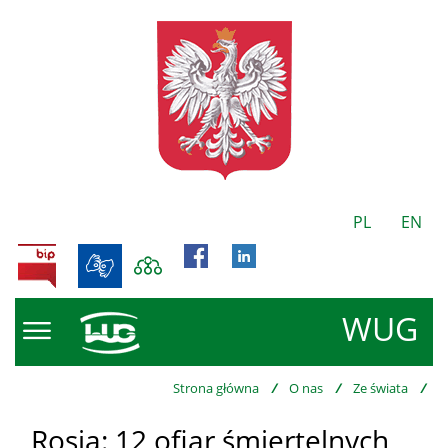
PL
EN
BIP
WUG
Strona główna
/
O nas
/
Ze świata
/
Rosja: 12 ofiar śmiertelnych