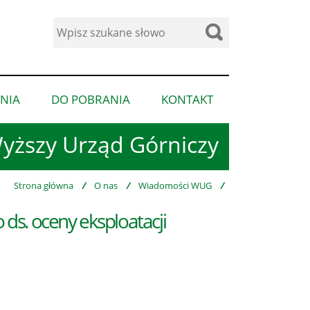
Wyszukaj
w
serwisie
NIA
DO POBRANIA
KONTAKT
pokaż
pokaż
pokaż
podmenu
podmenu
podmenu
yższy Urząd Górniczy
dla
dla
dla
“Ogłoszenia”
“Do
“Kontakt”
pobrania”
Strona główna
/
O nas
/
Wiadomości WUG
/
s. oceny eksploatacji