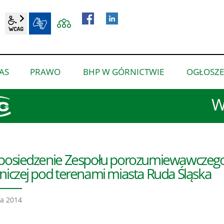
wcag2.1
BIP
AS
PRAWO
BHP W GÓRNICTWIE
OGŁOSZE
pokaż
pokaż
pokaż
podmenu
podmenu
podmenu
W
dla
dla
dla
“O
“Prawo”
“BHP
nas”
w
górnictwie”
posiedzenie Zespołu porozumiewawczego d
niczej pod terenami miasta Ruda Śląska
a 2014