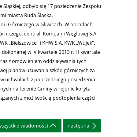
e Śląskiej, odbyło się 17 posiedzenie Zespołu
mi miasta Ruda Śląska.
ędu Górniczego w Gliwicach. W obradach
órniczego, centrali Kompanii Węglowej S.A.
WK „Bielszowice” i KHW S.A. KWK „Wujek”.
dokonanej w IV kwartale 2013 r. i I kwartale
., wraz z omówieniem oddziaływania tych
sowej planów usuwania szkód górniczych za
h w uchwałach z poprzedniego posiedzenia
nych na terenie Gminy w rejonie koryta
iązanych z możliwością podtopienia części
wszystkie wiadomości
następna