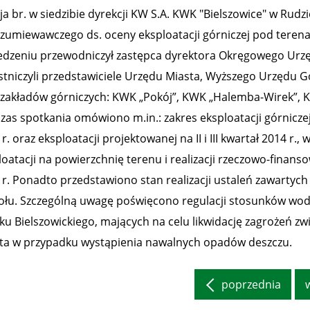
a br. w siedzibie dyrekcji KW S.A. KWK "Bielszowice" w Rudzi
zumiewawczego ds. oceny eksploatacji górniczej pod terena
edzeniu przewodniczył zastępca dyrektora Okręgowego Urz
stniczyli przedstawiciele Urzędu Miasta, Wyższego Urzędu G
 zakładów górniczych: KWK „Pokój”, KWK „Halemba-Wirek”, K
zas spotkania omówiono m.in.: zakres eksploatacji górniczej 
r. oraz eksploatacji projektowanej na II i III kwartał 2014 r
loatacji na powierzchnię terenu i realizacji rzeczowo-finan
 r. Ponadto przedstawiono stan realizacji ustaleń zawartyc
ołu. Szczególną uwagę poświęcono regulacji stosunków wod
ku Bielszowickiego, mających na celu likwidację zagrożeń zw
ta w przypadku wystąpienia nawalnych opadów deszczu.
poprzednia