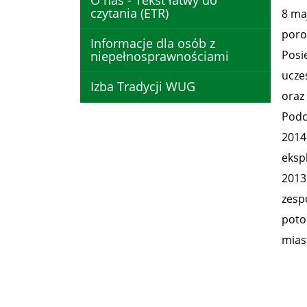
O nas - Tekst łatwy do
czytania (ETR)
8 maj
poro
Informacje dla osób z
Posi
niepełnosprawnościami
ucze
Izba Tradycji WUG
oraz
Podc
2014 
eksp
2013
zesp
poto
mias