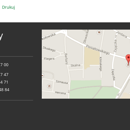
Drukuj
y
17 00
17 47
14 71
48 84