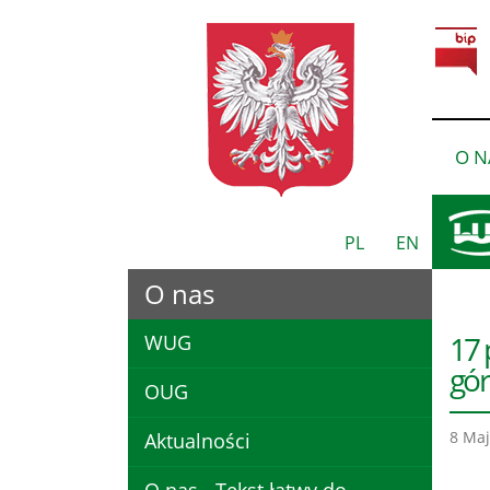
O N
PL
EN
O nas
17 
WUG
gór
OUG
8 Maj
Aktualności