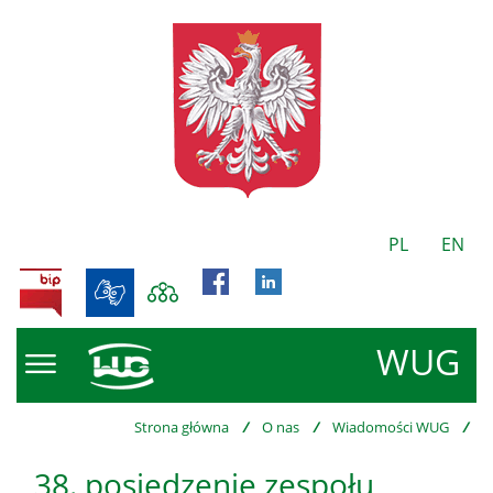
PL
EN
BIP
WUG
Strona główna
/
O nas
/
Wiadomości WUG
/
38. posiedzenie zespołu