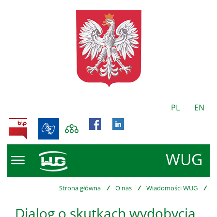
PL
EN
BIP
WUG
Strona główna
/
O nas
/
Wiadomości WUG
/
Dialog o skutkach wydobycia