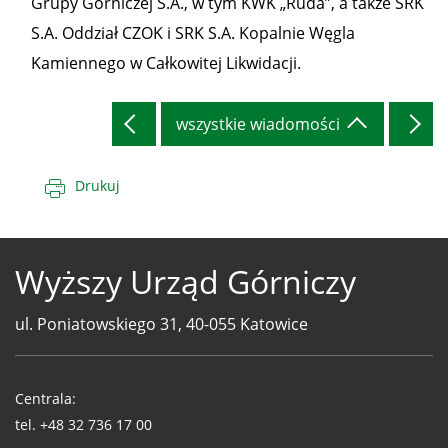
Grupy Górniczej S.A., w tym KWK „Ruda”, a także SRK
S.A. Oddział CZOK i SRK S.A. Kopalnie Węgla
Kamiennego w Całkowitej Likwidacji.
wszystkie wiadomości
Drukuj
Wyższy Urząd Górniczy
ul. Poniatowskiego 31, 40-055 Katowice
Telefony
WUG
Centrala:
tel.
+48 32 736 17 00