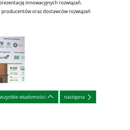
prezentację innowacyjnych rozwiązań.
zej, producentów oraz dostawców rozwiązań
wszystkie wiadomości
następna
 Konferencja
esne rozwiązania
 BHP” (1)