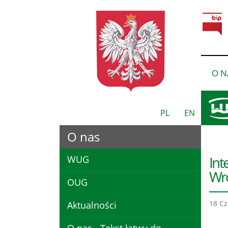
O N
PL
EN
O nas
Int
WUG
Wr
OUG
18 Cz
Aktualności