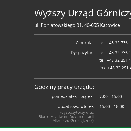
Wyższy Urząd Górnicz
ul. Poniatowskiego 31, 40-055 Katowice
Telefony
Centrala:
tel.
+48 32 736 
WUG
Dyspozytor:
tel.
+48 32 736 
tel.
+48 32 251 
fax:
+48 32 251 
Godziny pracy urzędu:
poniedziałek - piątek:
7.00 - 15.00
dodatkowo wtorek
15.00 - 18.00
(dyspozytorzy oraz
Biuro - Archiwum Dokumentacji
Mierniczo-Geologicznej)