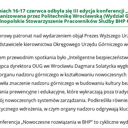
iach 16-17 czerwca odbyła się III edycja konferencj
anizowana przez Politechnikę Wrocławską (Wydział Geo
nopolskie Stowarzyszenie Pracowników Służby BHP 
rowy patronat nad wydarzeniem objął Prezes Wyższego Urzę
dstawiciele kierownictwa Okręgowego Urzędu Górniczego w
em przewodnim spotkania było „Inteligentne bezpieczeństwo -
ępca dyrektora OUG we Wrocławiu Dagmara Solatycka wygłosił
 organu nadzoru górniczego w kształtowaniu nowoczesnych 
iła znaczenie nadzoru górniczego w budowaniu kultury bez
łania prewencyjne i edukacyjne, które wykraczają poza tradyc
ój nowoczesnych systemów zarządzania. Podkreśliła również,
tycznego wdrożenia, w czym organy nadzoru odgrywają kluc
Konferencja „Nowoczesne rozwiązania w BHP” to cykliczne wy