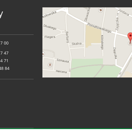
y
17 00
17 47
14 71
48 84