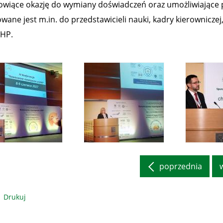
owiące okazję do wymiany doświadczeń oraz umożliwiające 
owane jest m.in. do przedstawicieli nauki, kadry kierownic
BHP.
poprzednia
Drukuj
III Konferencja
III Konferencja
III
owoczesne rozwiązania
„Nowoczesne rozwiązania
„Nowocz
w BHP” (3)
w BHP” (2)
w