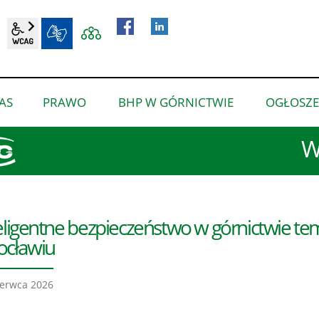
wcag2.1
BIP
AS
PRAWO
BHP W GÓRNICTWIE
OGŁOSZE
pokaż
pokaż
pokaż
podmenu
podmenu
podmenu
W
dla
dla
dla
“O
“Prawo”
“BHP
nas”
w
górnictwie”
eligentne bezpieczeństwo w górnictwie t
ocławiu
erwca 2026