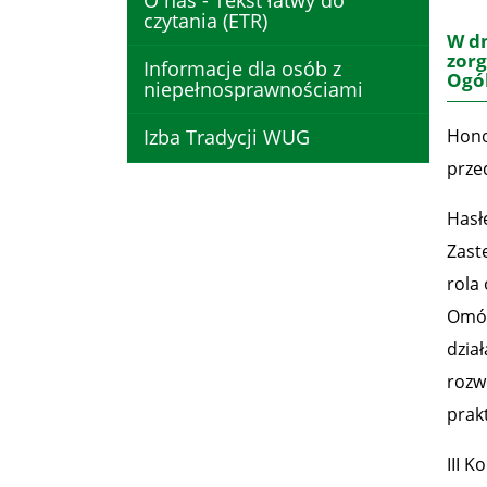
O nas - Tekst łatwy do
czytania (ETR)
W dn
zorg
Informacje dla osób z
Ogól
niepełnosprawnościami
Izba Tradycji WUG
Hono
prze
Hasł
Zast
rola
Omów
dzia
rozw
prak
III 