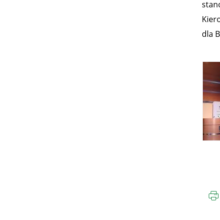
stan
Kier
dla 
„N