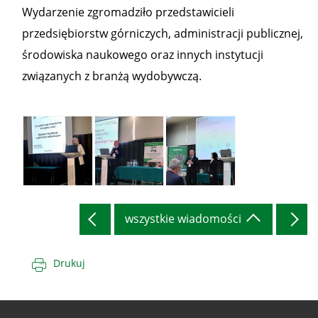
Wydarzenie zgromadziło przedstawicieli
przedsiębiorstw górniczych, administracji publicznej,
środowiska naukowego oraz innych instytucji
związanych z branżą wydobywczą.
III Kongres
III Kongres
III Kongres
wszystkie wiadomości
Górnictwa
Górnictwa
Górnictwa
Skalnego
Skalnego
Skalnego
(3)
(2)
(1)
Drukuj