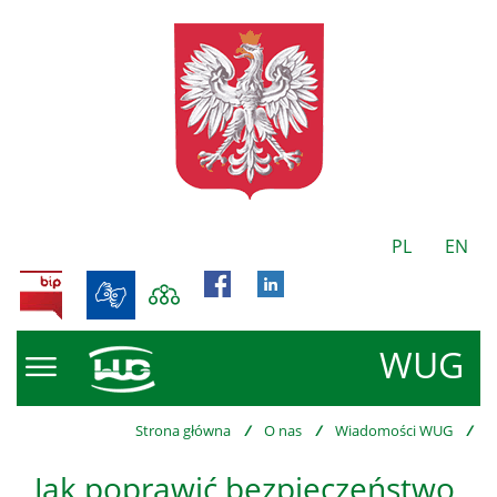
PL
EN
BIP
WUG
Strona główna
/
O nas
/
Wiadomości WUG
/
Jak poprawić bezpieczeństwo