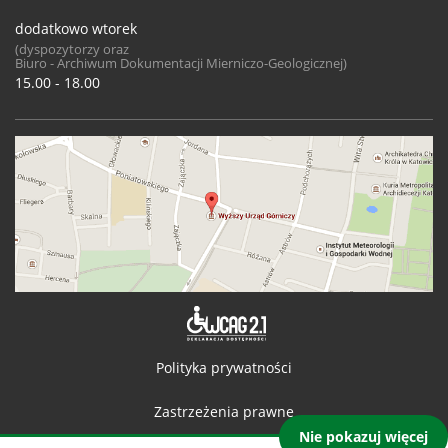
dodatkowo wtorek
(dyspozytorzy oraz
Biuro - Archiwum Dokumentacji Mierniczo-Geologicznej)
15.00 - 18.00
Deklaracja 
Polityka prywatności
Zastrzeżenia prawne
Nie pokazuj więcej