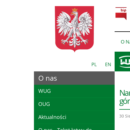
O N
PL
EN
O nas
Nar
WUG
gór
OUG
30 Si
Aktualności