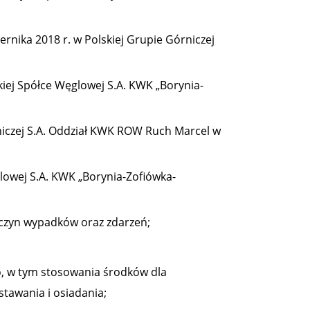
ernika 2018 r. w Polskiej Grupie Górniczej
kiej Spółce Węglowej S.A. KWK „Borynia-
rniczej S.A. Oddział KWK ROW Ruch Marcel w
glowej S.A. KWK „Borynia-Zofiówka-
yczyn wypadków oraz zdarzeń;
o, w tym stosowania środków dla
tawania i osiadania;