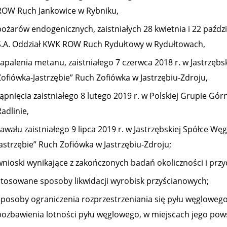
ROW Ruch Jankowice w Rybniku,
ożarów endogenicznych, zaistniałych 28 kwietnia i 22 paździ
S.A. Oddział KWK ROW Ruch Rydułtowy w Rydułtowach,
zapalenia metanu, zaistniałego 7 czerwca 2018 r. w Jastrzębs
Zofiówka-Jastrzębie” Ruch Zofiówka w Jastrzębiu-Zdroju,
tąpnięcia zaistniałego 8 lutego 2019 r. w Polskiej Grupie Gó
adlinie,
awału zaistniałego 9 lipca 2019 r. w Jastrzębskiej Spółce Wę
astrzębie” Ruch Zofiówka w Jastrzębiu-Zdroju;
wnioski wynikające z zakończonych badań okoliczności i prz
stosowane sposoby likwidacji wyrobisk przyścianowych;
sposoby ograniczenia rozprzestrzeniania się pyłu węgloweg
pozbawienia lotności pyłu węglowego, w miejscach jego pows