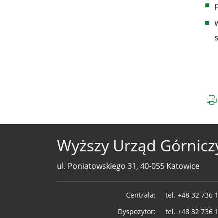
Wyższy Urząd Górnicz
ul. Poniatowskiego 31, 40-055 Katowice
Telefony
Centrala:
tel.
+48 32 736 
WUG
Dyspozytor:
tel.
+48 32 736 