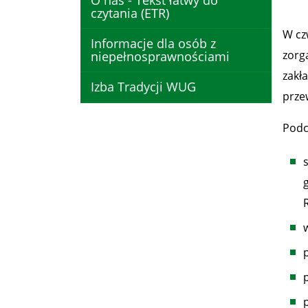
O nas - Tekst łatwy do
czytania (ETR)
W cz
Informacje dla osób z
zorg
niepełnosprawnościami
zakł
Izba Tradycji WUG
prze
Podc
p