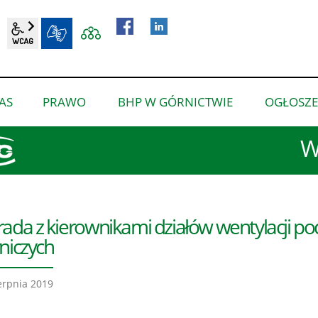
wcag2.1
BIP
AS
PRAWO
BHP W GÓRNICTWIE
OGŁOSZE
pokaż
pokaż
pokaż
podmenu
podmenu
podmenu
W
dla
dla
dla
“O
“Prawo”
“BHP
nas”
w
górnictwie”
ada z kierownikami działów wentylacji 
niczych
erpnia 2019