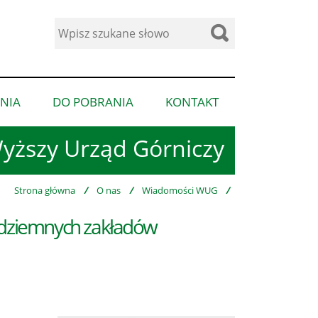
Wyszukaj
w
serwisie
NIA
DO POBRANIA
KONTAKT
pokaż
pokaż
pokaż
podmenu
podmenu
podmenu
yższy Urząd Górniczy
dla
dla
dla
“Ogłoszenia”
“Do
“Kontakt”
pobrania”
Strona główna
/
O nas
/
Wiadomości WUG
/
podziemnych zakładów