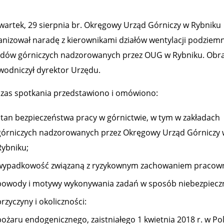
wartek, 29 sierpnia br. Okręgowy Urząd Górniczy w Rybniku
anizował naradę z kierownikami działów wentylacji podziem
adów górniczych nadzorowanych przez OUG w Rybniku. Ob
wodniczył dyrektor Urzędu.
zas spotkania przedstawiono i omówiono:
stan bezpieczeństwa pracy w górnictwie, w tym w zakładach
górniczych nadzorowanych przez Okręgowy Urząd Górniczy 
Rybniku;
wypadkowość związaną z ryzykownym zachowaniem pracownikó
powody i motywy wykonywania zadań w sposób niebezpiecz
rzyczyny i okoliczności:
pożaru endogenicznego, zaistniałego 1 kwietnia 2018 r. w Pol