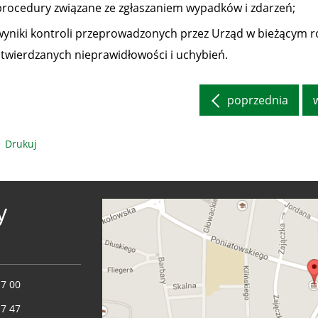
procedury związane ze zgłaszaniem wypadków i zdarzeń;
wyniki kontroli przeprowadzonych przez Urząd w bieżącym r
stwierdzanych nieprawidłowości i uchybień.
poprzednia
Drukuj
y
17 00
17 47