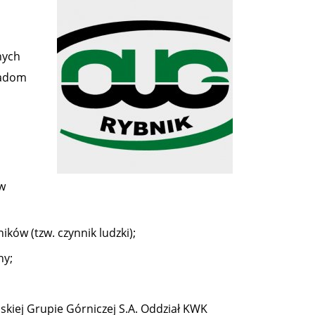
nych
radom
w
w (tzw. czynnik ludzki);
ny;
skiej Grupie Górniczej S.A. Oddział KWK