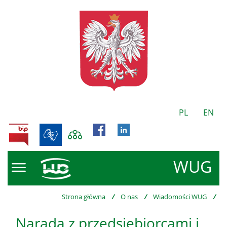
PL
EN
BIP
WUG
Strona główna
/
O nas
/
Wiadomości WUG
/
Narada z przedsiębiorcami i