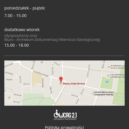
poniedziałek - piątek:
7.00 - 15.00
dodatkowo wtorek
(dyspozytorzy oraz
Biuro - Archiwum Dokumentacji Mierniczo-Geologicznej)
15.00 - 18.00
Deklaracja 
Polityka prywatności