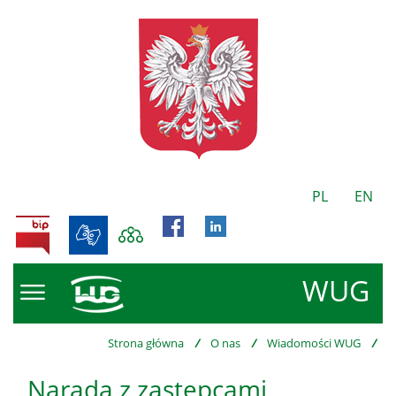
PL
EN
BIP
WUG
Strona główna
/
O nas
/
Wiadomości WUG
/
Narada z zastępcami