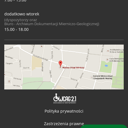
dodatkowo wtorek
(dyspozytorzy oraz
Biuro - Archiwum Dokumentacji Mierniczo-Geologicznej)
15.00 - 18.00
Deklaracja 
Polityka prywatności
Zastrzeżenia prawne