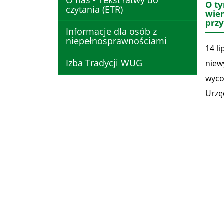
O nas - Tekst łatwy do
O ty
czytania (ETR)
wiem
przy
Informacje dla osób z
niepełnosprawnościami
14 l
Izba Tradycji WUG
niew
wyco
Urzę