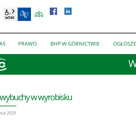
wcag2.1
BIP
AS
PRAWO
BHP W GÓRNICTWIE
OGŁOSZE
pokaż
pokaż
pokaż
podmenu
podmenu
podmenu
W
dla
dla
dla
“O
“Prawo”
“BHP
nas”
w
górnictwie”
wybuchy w wyrobisku
pca 2025