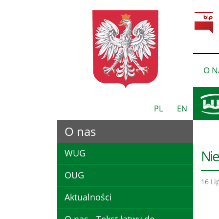
O N
PL
EN
O nas
Nie
WUG
OUG
16 Li
Aktualności