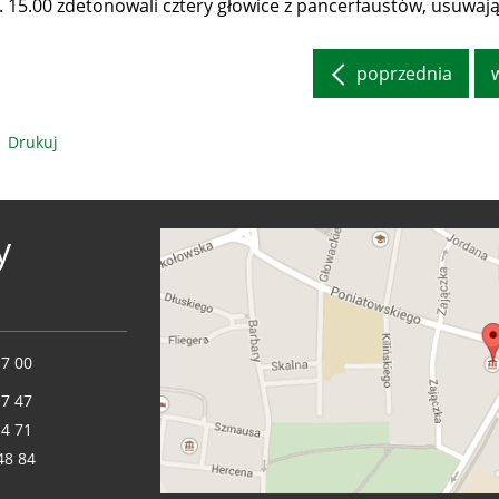
. 15.00 zdetonowali cztery głowice z pancerfaustów, usuwają
poprzednia
Drukuj
y
17 00
17 47
14 71
48 84