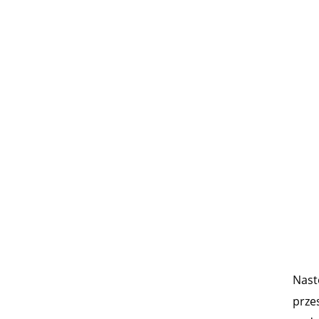
Nast
przes