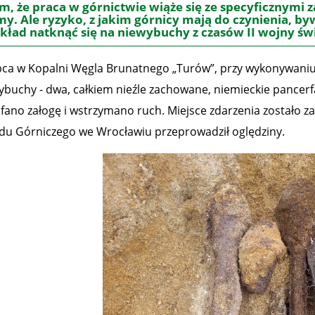
m, że praca w górnictwie wiąże się ze specyficznymi
y. Ale ryzyko, z jakim górnicy mają do czynienia, b
kład natknąć się na niewybuchy z czasów II wojny św
ipca w Kopalni Węgla Brunatnego „Turów”, przy wykonywaniu
ybuchy - dwa, całkiem nieźle zachowane, niemieckie pancerfa
fano załogę i wstrzymano ruch. Miejsce zdarzenia zostało 
du Górniczego we Wrocławiu przeprowadził oględziny.