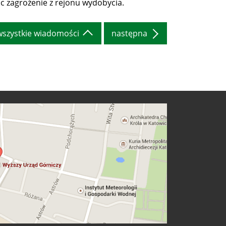
c zagrożenie z rejonu wydobycia.
wszystkie wiadomości
następna