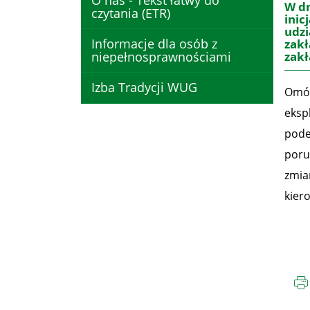
O nas - Tekst łatwy do
W dn
czytania (ETR)
inic
udzi
Informacje dla osób z
zakł
niepełnosprawnościami
zakł
Izba Tradycji WUG
Omów
eksp
pode
poru
zmia
kier