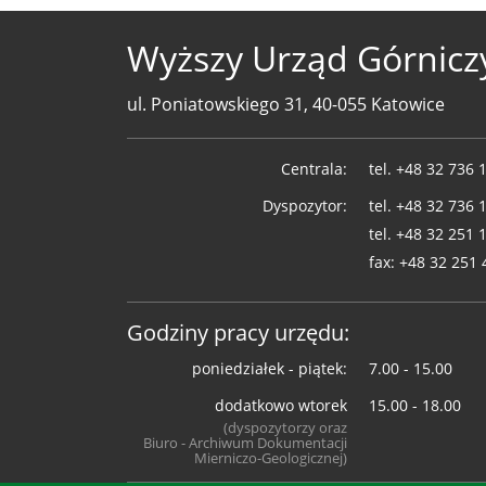
Wyższy Urząd Górnicz
ul. Poniatowskiego 31, 40-055 Katowice
Telefony
Centrala:
tel.
+48 32 736 
WUG
Dyspozytor:
tel.
+48 32 736 
tel.
+48 32 251 
fax:
+48 32 251 
Godziny pracy urzędu:
poniedziałek - piątek:
7.00 - 15.00
dodatkowo wtorek
15.00 - 18.00
(dyspozytorzy oraz
Biuro - Archiwum Dokumentacji
Mierniczo-Geologicznej)