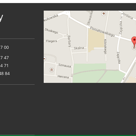
y
17 00
17 47
14 71
48 84