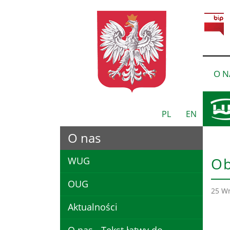
O N
PL
EN
O nas
O b
WUG
OUG
25 Wr
Aktualności