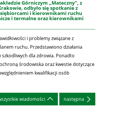
akładzie Górniczym „Mateczny”, z
akowie, odbyło się spotkanie z
siębiorcami i kierownikami ruchu
icze i termalne oraz kierownikami
widłowości i problemy związane z
planem ruchu. Przedstawiono działania
 szkodliwych dla zdrowia. Ponadto
 ochroną środowiska oraz kwestie dotyczące
uwzględnieniem kwalifikacji osób
wszystkie wiadomości
następna