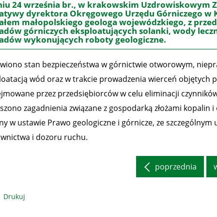
iu 24 września br., w krakowskim Uzdrowiskowym Z
jatywy dyrektora Okręgowego Urzędu Górniczego w Kr
ałem małopolskiego geologa wojewódzkiego, z przed
adów górniczych eksploatujących solanki, wody leczn
adów wykonujących roboty geologiczne.
iono stan bezpieczeństwa w górnictwie otworowym, niepra
loatacją wód oraz w trakcie prowadzenia wierceń objętych 
jmowane przez przedsiębiorców w celu eliminacji czynników
szono zagadnienia związane z gospodarką złożami kopalin i
ny w ustawie Prawo geologiczne i górnicze, ze szczególnym 
ownictwa i dozoru ruchu.
poprzednia
Drukuj