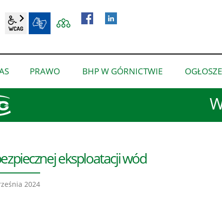
wcag2.1
BIP
AS
PRAWO
BHP W GÓRNICTWIE
OGŁOSZE
pokaż
pokaż
pokaż
podmenu
podmenu
podmenu
W
dla
dla
dla
“O
“Prawo”
“BHP
nas”
w
górnictwie”
ezpiecznej eksploatacji wód
ześnia 2024