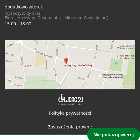
dodatkowo wtorek
(dyspozytorzy oraz
Biuro - Archiwum Dokumentacji Mierniczo-Geologicznej)
15.00 - 18.00
Deklaracja 
Polityka prywatności
Zastrzeżenia prawne
Nie pokazuj więcej