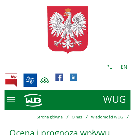
PL
EN
BIP
WUG
Strona główna
/
O nas
/
Wiadomości WUG
/
Ocena i prognoza wpływu