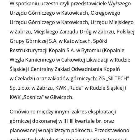
W spotkaniu uczestniczyli przedstawiciele Wyższego
Urzędu Górniczego w Katowicach, Okręgowego
Urzędu Górniczego w Katowicach, Urzędu Miejskiego
w Zabrzu, Miejskiego Zarządu Dróg w Zabrzu, Polskiej
Grupy Górniczej S.A. w Katowicach, Spółki
Restrukturyzacji Kopalń S.A. w Bytomiu (Kopalnie
Węgla Kamiennego w Całkowitej Likwidacji w Rudzie
Śląskiej i Centralny Zakład Odwadniania Kopalń
w Czeladzi) oraz zakładów górniczych: ZG „SILTECH”
Sp. z o.o. w Zabrzu, KWK „Ruda” w Rudzie Śląskiej i
KWK „Sośnica” w Gliwicach.
Omówiono między innymi zakres eksploatacji
górniczej dokonanej w II i III kwartale br. oraz
planowanej w najbliższym półroczu. Przedstawiono
wpływy tych eksploatacji na powierzchnię terenu i