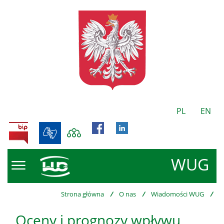
PL
EN
BIP
WUG
Strona główna
/
O nas
/
Wiadomości WUG
/
Oceny i prognozy wpływu