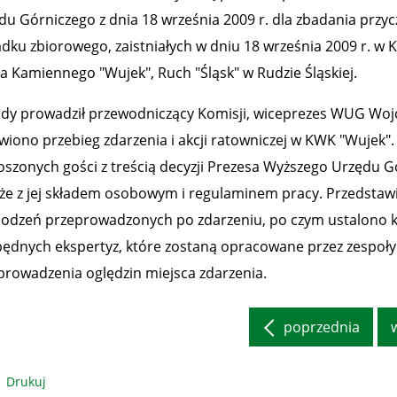
du Górniczego z dnia 18 września 2009 r. dla zbadania przyc
dku zbiorowego, zaistniałych w dniu 18 września 2009 r. w
a Kamiennego "Wujek", Ruch "Śląsk" w Rudzie Śląskiej.
dy prowadził przewodniczący Komisji, wiceprezes WUG Wojc
iono przebieg zdarzenia i akcji ratowniczej w KWK "Wujek".
oszonych gości z treścią decyzji Prezesa Wyższego Urzędu G
kże z jej składem osobowym i regulaminem pracy. Przedstaw
odzeń przeprowadzonych po zdarzeniu, po czym ustalono ki
będnych ekspertyz, które zostaną opracowane przez zespoł
prowadzenia oględzin miejsca zdarzenia.
poprzednia
Drukuj