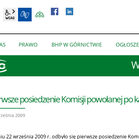
wcag2.1
BIP
AS
PRAWO
BHP W GÓRNICTWIE
OGŁOSZE
pokaż
pokaż
pokaż
podmenu
podmenu
podmenu
W
dla
dla
dla
“O
“Prawo”
“BHP
nas”
w
górnictwie”
rwsze posiedzenie Komisji powołanej po ka
ześnia 2009
iu 22 września 2009 r. odbyło się pierwsze posiedzenie Kom