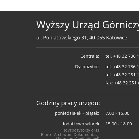
Wyższy Urząd Górnicz
ul. Poniatowskiego 31, 40-055 Katowice
Telefony
Centrala:
tel.
+48 32 736 
WUG
Dyspozytor:
tel.
+48 32 736 
tel.
+48 32 251 
fax:
+48 32 251 
Godziny pracy urzędu:
poniedziałek - piątek:
7.00 - 15.00
dodatkowo wtorek
15.00 - 18.00
(dyspozytorzy oraz
Biuro - Archiwum Dokumentacji
Mierniczo-Geologicznej)