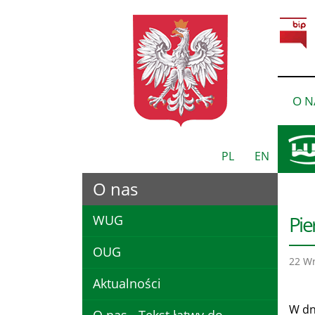
O N
PL
EN
O nas
Pie
WUG
OUG
22 Wr
Aktualności
W dn