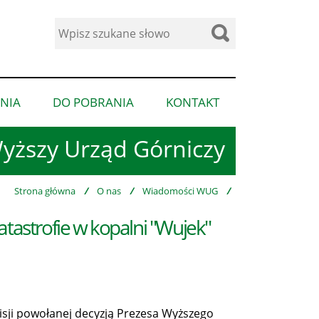
Wyszukaj
w
serwisie
NIA
DO POBRANIA
KONTAKT
pokaż
pokaż
pokaż
podmenu
podmenu
podmenu
yższy Urząd Górniczy
dla
dla
dla
“Ogłoszenia”
“Do
“Kontakt”
pobrania”
Strona główna
/
O nas
/
Wiadomości WUG
/
tastrofie w kopalni "Wujek"
isji powołanej decyzją Prezesa Wyższego