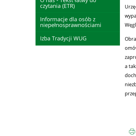
O nas - Tekst łatwy do
czytania (ETR)
Urzę
wypa
Informacje dla osób z
niepełnosprawnościami
Węgl
Izba Tradycji WUG
Obra
omów
zapr
a ta
doch
niez
prze