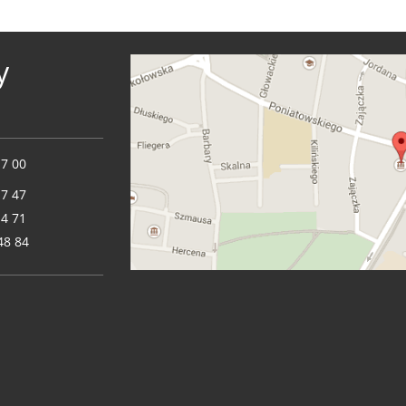
y
17 00
17 47
14 71
48 84