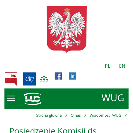
PL
EN
BIP
WUG
Strona główna
/
O nas
/
Wiadomości WUG
/
Posiedzenie Komisji ds.