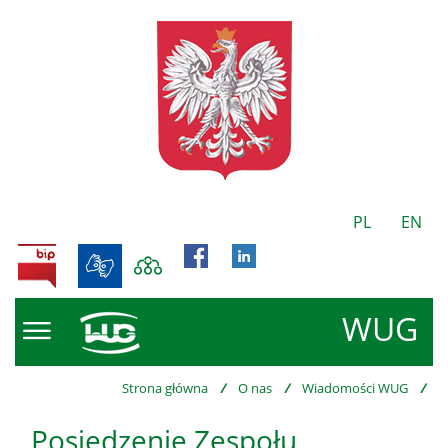
PL
EN
BIP
WUG
Strona główna
/
O nas
/
Wiadomości WUG
/
Posiedzenie Zespołu