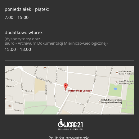
poniedziałek - piątek:
7.00 - 15.00
dodatkowo wtorek
(dyspozytorzy oraz
Biuro - Archiwum Dokumentacji Mierniczo-Geologicznej)
15.00 - 18.00
Deklaracja 
Polityka prywatności