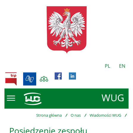
PL
EN
BIP
WUG
Strona główna
/
O nas
/
Wiadomości WUG
/
Posiedzenie zespołu