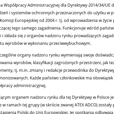
a Współpracy Administracyjnej dla Dyrektywy 2014/34/UE 
dzeń i systemów ochronnych przeznaczonych do użytku w p
 Komisji Europejskiej od 2004 r. tj. od wprowadzenia w życi
czącej tego samego zagadnienia. Funkcjonuje wśród państw 
ji i składa się z organów nadzoru rynku prowadzących zaga
tu wyrobów w wykonaniu przeciwwybuchowym.
czególne organy nadzoru rynku wymieniają swoje doświadcze
owania wyrobów, klasyfikacji zagrożonych przestrzeni, jak t
menty, tj. m.in. zmiany i redakcje przewodnika do Dyrekty
monizowanych. Każde państwo członkowskie ma obowiązek ta
łpracy administracyjnej.
ącym organem nadzoru rynku dla tej Dyrektywy w Polsce je
e w ramach tej grupy (w skrócie zwanej ATEX ADCO) zostały 
tąpienia Polski do Unii Europejskiej. Jej spotkania odbywają 