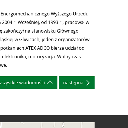
ntu Energomechanicznego Wyższego Urzędu
 2004 r. Wcześniej, od 1993 r., pracował w
erę zakończył na stanowisku Głównego
ląskiej w Gliwicach, jeden z organizatorów
spotkaniach ATEX ADCO bierze udział od
, elektronika, motoryzacja. Wolny czas
owe.
wszystkie wiadomości
następna