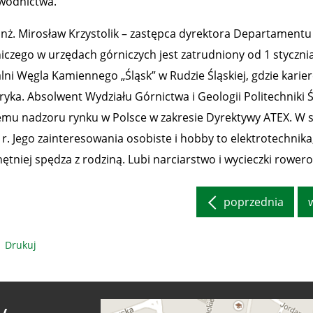
wodnictwa.
inż. Mirosław Krzystolik – zastępca dyrektora Departame
iczego w urzędach górniczych jest zatrudniony od 1 stycznia
lni Węgla Kamiennego „Śląsk” w Rudzie Śląskiej, gdzie kari
ryka. Absolwent Wydziału Górnictwa i Geologii Politechniki Ś
emu nadzoru rynku w Polsce w zakresie Dyrektywy ATEX. W 
 r. Jego zainteresowania osobiste i hobby to elektrotechnika
ętniej spędza z rodziną. Lubi narciarstwo i wycieczki rower
poprzednia
Drukuj
y