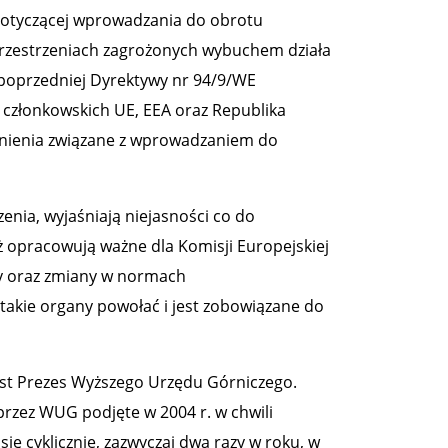
dotyczącej wprowadzania do obrotu
rzestrzeniach zagrożonych wybuchem działa
e poprzedniej Dyrektywy nr 94/9/WE
członkowskich UE, EEA oraz Republika
dnienia związane z wprowadzaniem do
nia, wyjaśniają niejasności co do
eż opracowują ważne dla Komisji Europejskiej
wy oraz zmiany w normach
kie organy powołać i jest zobowiązane do
st Prezes Wyższego Urzędu Górniczego.
przez WUG podjęte w 2004 r. w chwili
się cyklicznie, zazwyczaj dwa razy w roku, w