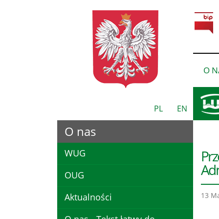
O N
PL
EN
O nas
Prz
WUG
Adm
OUG
13 M
Aktualności