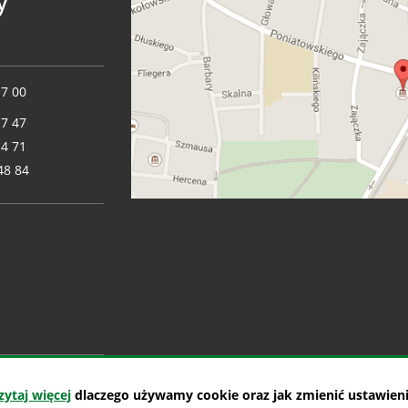
17 00
17 47
14 71
48 84
zytaj więcej
dlaczego używamy cookie oraz jak zmienić ustawieni
Deklaracja dostępności
Polityka prywatności
Zastrzeżenia