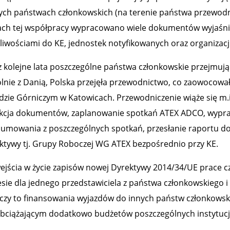
ych państwach członkowskich (na terenie państwa przewodn
ch tej współpracy wypracowano wiele dokumentów wyjaśniaj
liwościami do KE, jednostek notyfikowanych oraz organizacj
z kolejne lata poszczególne państwa członkowskie przejmują 
lnie z Danią, Polska przejęła przewodnictwo, co zaowocow
dzie Górniczym w Katowicach. Przewodniczenie wiąże się m.in
kcja dokumentów, zaplanowanie spotkań ATEX ADCO, wypra
umowania z poszczególnych spotkań, przesłanie raportu do
ktywy tj. Grupy Roboczej WG ATEX bezpośrednio przy KE.
ejścia w życie zapisów nowej Dyrektywy 2014/34/UE prace 
esie dla jednego przedstawiciela z państwa członkowskiego
czy to finansowania wyjazdów do innych państw członkowski
obciążającym dodatkowo budżetów poszczególnych instytucji