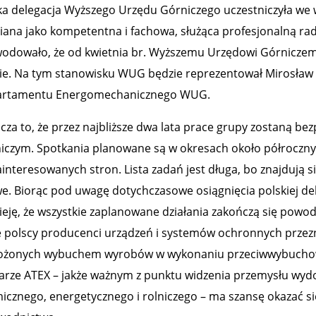
ka delegacja Wyższego Urzędu Górniczego uczestniczyła we ws
iana jako kompetentna i fachowa, służąca profesjonalną ra
odowało, że od kwietnia br. Wyższemu Urzędowi Górnicze
ie. Na tym stanowisku WUG będzie reprezentował Mirosław K
rtamentu Energomechanicznego WUG.
cza to, że przez najbliższe dwa lata prace grupy zostaną b
iczym. Spotkania planowane są w okresach około półroczny
ainteresowanych stron. Lista zadań jest długa, bo znajdują 
we. Biorąc pod uwagę dotychczasowe osiągnięcia polskiej d
ieję, że wszystkie zaplanowane działania zakończą się powo
e polscy producenci urządzeń i systemów ochronnych przez
ożonych wybuchem wyrobów w wykonaniu przeciwwybuchowym
arze ATEX – jakże ważnym z punktu widzenia przemysłu wy
icznego, energetycznego i rolniczego – ma szansę okazać s