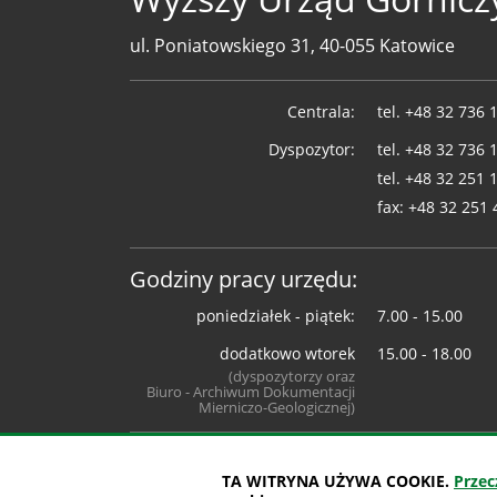
ul. Poniatowskiego 31, 40-055 Katowice
Telefony
Centrala:
tel.
+48 32 736 
WUG
Dyspozytor:
tel.
+48 32 736 
tel.
+48 32 251 
fax:
+48 32 251 
Godziny pracy urzędu:
poniedziałek - piątek:
7.00 - 15.00
dodatkowo wtorek
15.00 - 18.00
(dyspozytorzy oraz
Biuro - Archiwum Dokumentacji
Mierniczo-Geologicznej)
TA WITRYNA UŻYWA COOKIE.
Przec
projekt: IntraCOM.pl