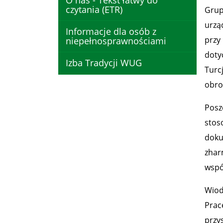
O nas - Tekst łatwy do
czytania (ETR)
Grup
urzą
Informacje dla osób z
przy
niepełnosprawnościami
doty
Izba Tradycji WUG
Turc
obro
Posz
stos
doku
zhar
wspó
Wiod
Prac
przys