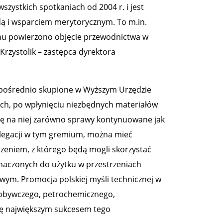
zystkich spotkaniach od 2004 r. i jest
dą i wsparciem merytorycznym. To m.in.
mu powierzono objęcie przewodnictwa w
rzystolik – zastępca dyrektora
ezpośrednio skupione w Wyższym Urzędzie
ch, po wpłynięciu niezbędnych materiałów
się na niej zarówno sprawy kontynuowane jak
elegacji w tym gremium, można mieć
dzeniem, z którego będą mogli skorzystać
naczonych do użytku w przestrzeniach
. Promocja polskiej myśli technicznej w
dobywczego, petrochemicznego,
ię największym sukcesem tego