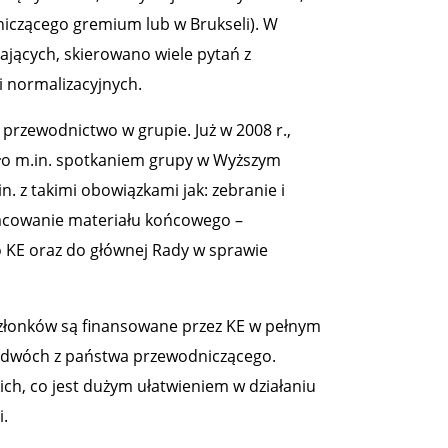
iczącego gremium lub w Brukseli). W
ących, skierowano wiele pytań z
i normalizacyjnych.
przewodnictwo w grupie. Już w 2008 r.,
ało m.in. spotkaniem grupy w Wyższym
. z takimi obowiązkami jak: zebranie i
cowanie materiału końcowego –
 KE oraz do głównej Rady w sprawie
członków są finansowane przez KE w pełnym
 i dwóch z państwa przewodniczącego.
ch, co jest dużym ułatwieniem w działaniu
.