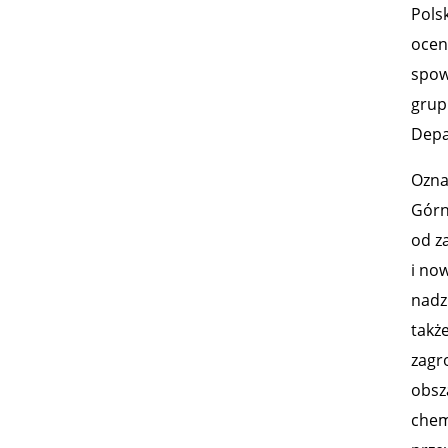
Pols
ocen
spow
grup
Depa
Ozna
Górn
od z
i no
nadz
takż
zagr
obsz
chem