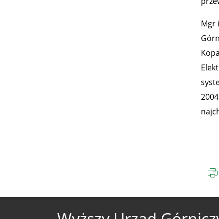
prze
Mgr 
Górn
Kopa
Elekt
syst
2004
najch
Wyższy Urząd Górnicz