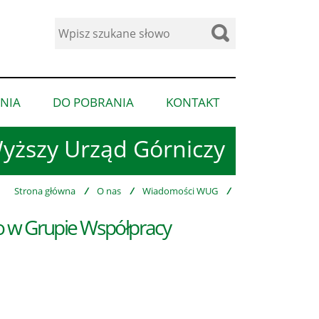
Wyszukaj
w
serwisie
NIA
DO POBRANIA
KONTAKT
pokaż
pokaż
pokaż
podmenu
podmenu
podmenu
yższy Urząd Górniczy
dla
dla
dla
“Ogłoszenia”
“Do
“Kontakt”
pobrania”
Strona główna
/
O nas
/
Wiadomości WUG
/
 w Grupie Współpracy