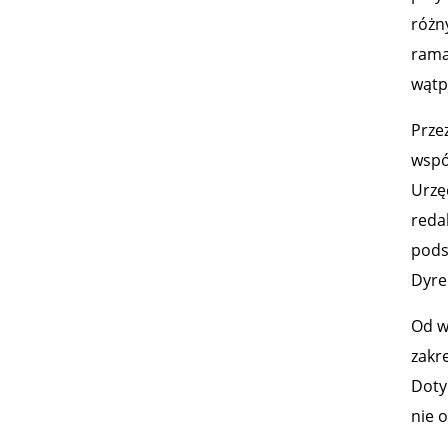
różn
rama
wątp
Prze
wspó
Urzę
reda
pods
Dyre
Od w
zakr
Doty
nie 