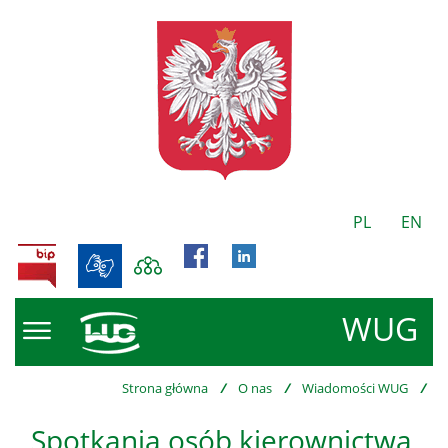
PL
EN
BIP
WUG
Strona główna
/
O nas
/
Wiadomości WUG
/
Spotkania osób kierownictwa