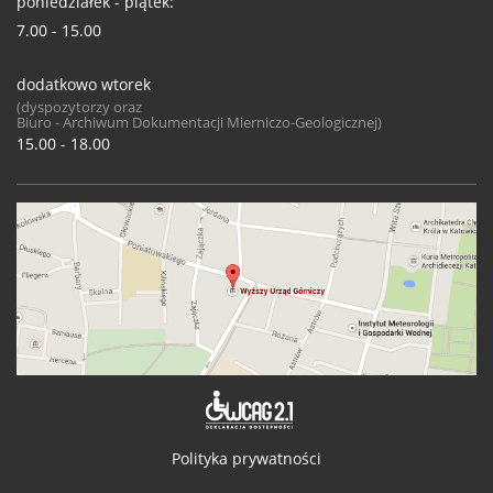
poniedziałek - piątek:
7.00 - 15.00
dodatkowo wtorek
(dyspozytorzy oraz
Biuro - Archiwum Dokumentacji Mierniczo-Geologicznej)
15.00 - 18.00
Deklaracja 
Polityka prywatności