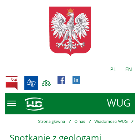
PL
EN
BIP
WUG
Strona główna
/
O nas
/
Wiadomości WUG
/
Spotkanie z geologami