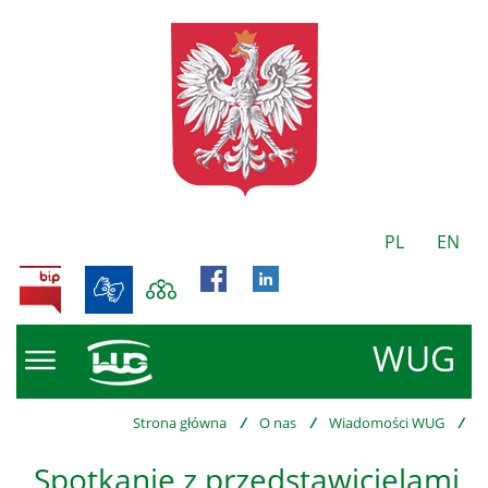
PL
EN
BIP
WUG
Strona główna
/
O nas
/
Wiadomości WUG
/
Spotkanie z przedstawicielami