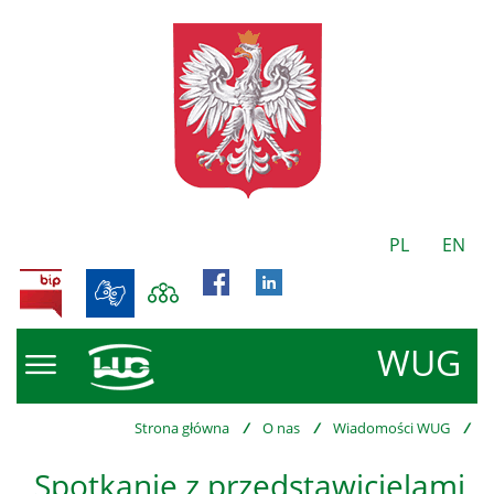
PL
EN
BIP
WUG
Strona główna
/
O nas
/
Wiadomości WUG
/
Spotkanie z przedstawicielami