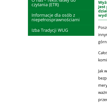
O nas - Tekst łatwy do
Wyżs
czytania (ETR)
jest
dzia
Informacje dla osób z
wyda
niepełnosprawnościami
Posz
Izba Tradycji WUG
inny
górn
Cało
komi
Jak 
bezp
mery
ważn
prze