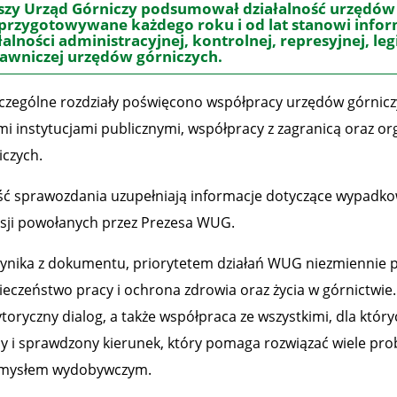
zy Urząd Górniczy podsumował działalność urzędów
 przygotowywane każdego roku i od lat stanowi info
łalności administracyjnej, kontrolnej, represyjnej, leg
wniczej urzędów górniczych.
czególne rozdziały poświęcono współpracy urzędów górniczy
mi instytucjami publicznymi, współpracy z zagranicą oraz org
iczych.
ść sprawozdania uzupełniają informacje dotyczące wypadkowo
sji powołanych przez Prezesa WUG.
wynika z dokumentu, priorytetem działań WUG niezmiennie 
ieczeństwo pracy i ochrona zdrowia oraz życia w górnictwi
toryczny dialog, a także współpraca ze wszystkimi, dla któr
y i sprawdzony kierunek, który pomaga rozwiązać wiele pr
mysłem wydobywczym.