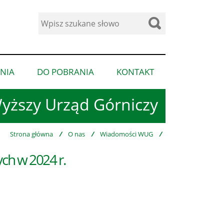
Wyszukaj
w
serwisie
NIA
DO POBRANIA
KONTAKT
pokaż
pokaż
pokaż
podmenu
podmenu
podmenu
yższy Urząd Górniczy
dla
dla
dla
“Ogłoszenia”
“Do
“Kontakt”
pobrania”
Strona główna
/
O nas
/
Wiadomości WUG
/
ch w 2024 r.