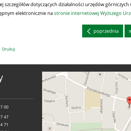
ej szczegółów dotyczących działalności urzędów górniczych 
ępnym elektronicznie na
stronie internetowej Wyższego Ur
poprzednia
Drukuj
y
17 00
17 47
14 71