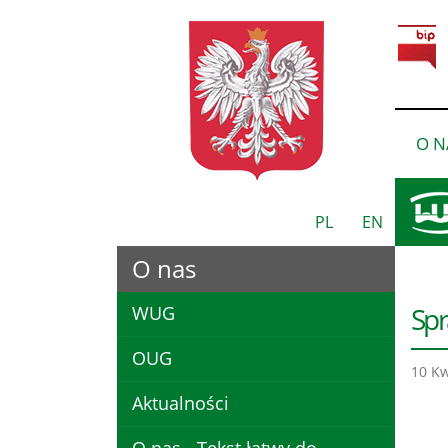
O N
PL
EN
O nas
Spr
WUG
OUG
10 Kw
Aktualności