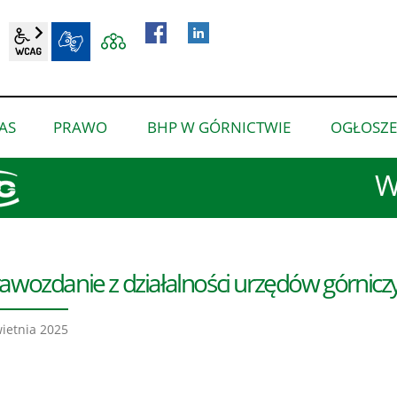
wcag2.1
BIP
AS
PRAWO
BHP W GÓRNICTWIE
OGŁOSZE
pokaż
pokaż
pokaż
podmenu
podmenu
podmenu
W
dla
dla
dla
“O
“Prawo”
“BHP
nas”
w
górnictwie”
awozdanie z działalności urzędów górniczy
ietnia 2025