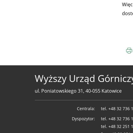
Więc
dost
Wyższy Urząd Górnicz
ul. Poniatowskiego 31, 40-055 Katowice
Telefony
Centrala:
tel.
+48 32 736 
WUG
Dyspozytor:
tel.
+48 32 736 
tel.
+48 32 251 