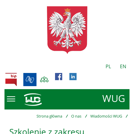
PL
EN
BIP
WUG
Strona główna
/
O nas
/
Wiadomości WUG
/
Szkolenie z zakresu