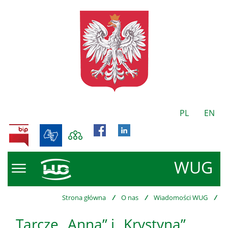
PL
EN
BIP
WUG
Strona główna
/
O nas
/
Wiadomości WUG
/
Tarcze „Anna” i „Krystyna”