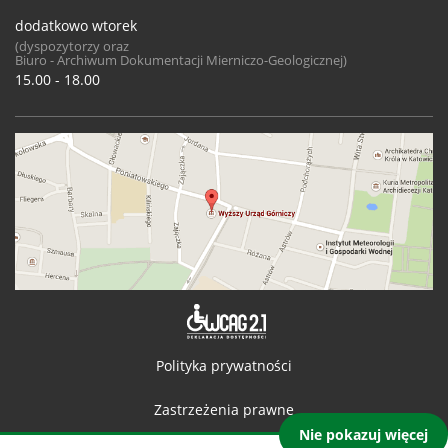
dodatkowo wtorek
(dyspozytorzy oraz
Biuro - Archiwum Dokumentacji Mierniczo-Geologicznej)
15.00 - 18.00
Deklaracja 
Polityka prywatności
Zastrzeżenia prawne
Nie pokazuj więcej