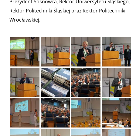
Prezydent Sosnowca, Rektor Uniwersytetu Śląskiego,
Rektor Politechniki Śląskiej oraz Rektor Politechniki
Wrocławskiej.
Konferencja
Konferencja
Konferencja
Konferencja
"Przyszłość
"Przyszłość
"Przyszłość
"Przyszłość
terenów
terenów
terenów
terenów
pogórniczych"
pogórniczych"
pogórniczych"
pogórniczych"
(19)
(18)
(17)
(16)
Konferencja
Konferencja
Konferencja
Konferencja
"Przyszłość
"Przyszłość
"Przyszłość
"Przyszłość
terenów
terenów
terenów
terenów
pogórniczych"
pogórniczych"
pogórniczych"
pogórniczych"
(15)
(14)
(13)
(12)
Konferencja
Konferencja
Konferencja
Konferencja