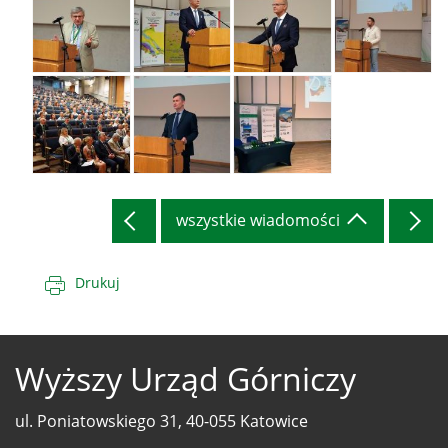
"Przyszłość
"Przyszłość
"Przyszłość
"Przyszłość
terenów
terenów
terenów
terenów
pogórniczych"
pogórniczych"
pogórniczych"
pogórniczych"
(11)
(10)
(9)
(8)
Konferencja
Konferencja
Konferencja
Konferencja
"Przyszłość
"Przyszłość
"Przyszłość
"Przyszłość
terenów
terenów
terenów
terenów
pogórniczych"
pogórniczych"
pogórniczych"
pogórniczych"
(7)
(6)
(5)
(4)
Konferencja
Konferencja
Konferencja
"Przyszłość
"Przyszłość
"Przyszłość
wszystkie wiadomości
terenów
terenów
terenów
pogórniczych"
pogórniczych"
pogórniczych"
(3)
(2)
(1)
Drukuj
Wyższy Urząd Górniczy
ul. Poniatowskiego 31, 40-055 Katowice