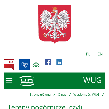
PL
EN
BIP
WUG
Strona główna
/
O nas
/
Wiadomości WUG
/
Tereny pogórnicze, czyli