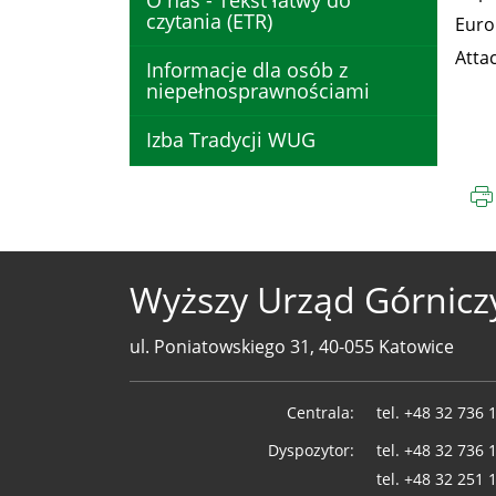
O nas - Tekst łatwy do
czytania (ETR)
Euro
Atta
Informacje dla osób z
niepełnosprawnościami
Izba Tradycji WUG
Wyższy Urząd Górnicz
ul. Poniatowskiego 31, 40-055 Katowice
Telefony
Centrala:
tel.
+48 32 736 
WUG
Dyspozytor:
tel.
+48 32 736 
tel.
+48 32 251 