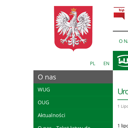
O N
PL
EN
O nas
Uro
WUG
OUG
1 Lip
Aktualności
1 lip