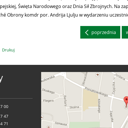
pejskiej, Święta Narodowego oraz Dnia Sił Zbrojnych. Na za
ché Obrony komdr por. Andrija Ljulju w wydarzeniu uczestni
poprzednia
Drukuj
y
17 00
17 47
14 71