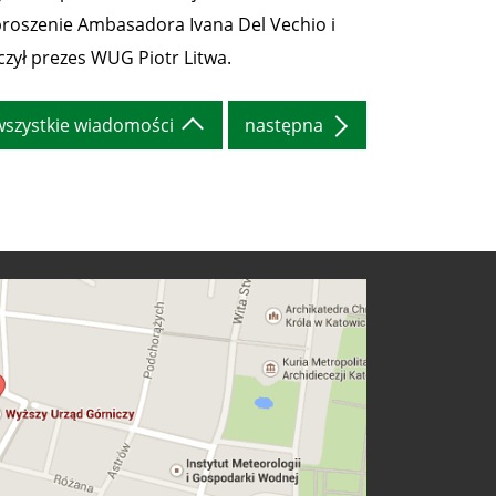
proszenie Ambasadora Ivana Del Vechio i
czył prezes WUG Piotr Litwa.
wszystkie wiadomości
następna