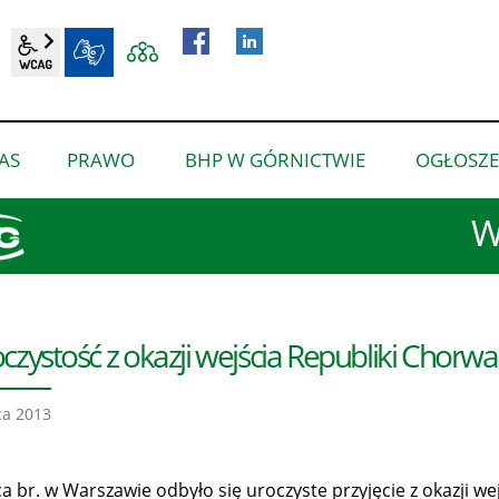
wcag2.1
BIP
AS
PRAWO
BHP W GÓRNICTWIE
OGŁOSZE
pokaż
pokaż
pokaż
podmenu
podmenu
podmenu
W
dla
dla
dla
“O
“Prawo”
“BHP
nas”
w
górnictwie”
czystość z okazji wejścia Republiki Chorwac
ca 2013
ca br. w Warszawie odbyło się uroczyste przyjęcie z okazji we