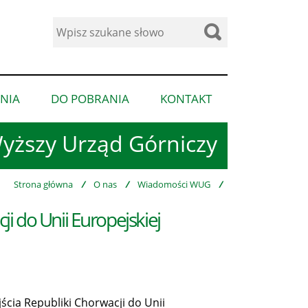
Wyszukaj
w
serwisie
NIA
DO POBRANIA
KONTAKT
pokaż
pokaż
pokaż
podmenu
podmenu
podmenu
yższy Urząd Górniczy
dla
dla
dla
“Ogłoszenia”
“Do
“Kontakt”
pobrania”
Strona główna
/
O nas
/
Wiadomości WUG
/
ji do Unii Europejskiej
jścia Republiki Chorwacji do Unii