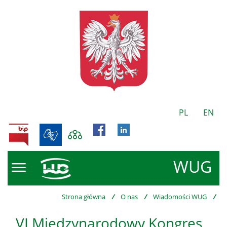
PL
EN
BIP
WUG
Strona główna
/
O nas
/
Wiadomości WUG
/
VI Międzynarodowy Kongres