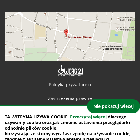
Deklaracja 
Polityka prywatności
Zastrzeżenia prawne
Nie pokazuj więcej
Kontakt
TA WITRYNA UŻYWA COOKIE.
Przeczytaj więcej
dlaczego
używamy cookie oraz jak zmienić ustawienia przeglądarki
Mapa witryny
odnośnie plików cookie.
Korzystając ze strony wyrażasz zgodę na używanie cookie,
projekt: IntraCOM.pl
zgodnie z aktualnymi ustawieniami przeglądarki.