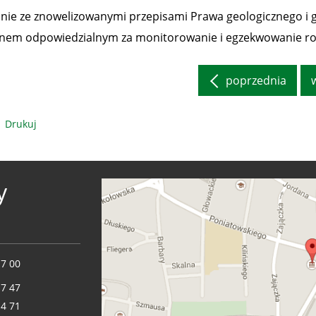
nie ze znowelizowanymi przepisami Prawa geologicznego i 
nem odpowiedzialnym za monitorowanie i egzekwowanie ro
poprzednia
Drukuj
y
17 00
17 47
14 71