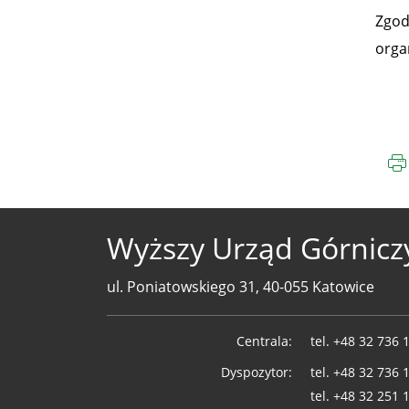
Zgod
orga
Wyższy Urząd Górnicz
ul. Poniatowskiego 31, 40-055 Katowice
Telefony
Centrala:
tel.
+48 32 736 
WUG
Dyspozytor:
tel.
+48 32 736 
tel.
+48 32 251 