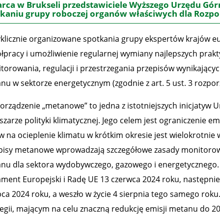
rca w Brukseli przedstawiciele Wyższego Urzędu Gór
kaniu grupy roboczej organów właściwych dla Rozp
yklicznie organizowane spotkania grupy ekspertów krajów eu
łpracy i umożliwienie regularnej wymiany najlepszych prak
torowania, regulacji i przestrzegania przepisów wynikającyc
nu w sektorze energetycznym (zgodnie z art. 5 ust. 3 rozpor
orządzenie „metanowe” to jedna z istotniejszych inicjatyw Un
zarze polityki klimatycznej. Jego celem jest ograniczenie em
w na ocieplenie klimatu w krótkim okresie jest wielokrotnie
pisy metanowe wprowadzają szczegółowe zasady monitorowan
nu dla sektora wydobywczego, gazowego i energetycznego. R
ament Europejski i Radę UE 13 czerwca 2024 roku, następn
ipca 2024 roku, a weszło w życie 4 sierpnia tego samego rok
tegii, mającym na celu znaczną redukcję emisji metanu do 20