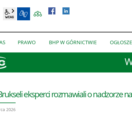
wcag2.1
BIP
AS
PRAWO
BHP W GÓRNICTWIE
OGŁOSZE
pokaż
pokaż
pokaż
podmenu
podmenu
podmenu
W
dla
dla
dla
“O
“Prawo”
“BHP
nas”
w
górnictwie”
rukseli eksperci rozmawiali o nadzorze 
ca 2026