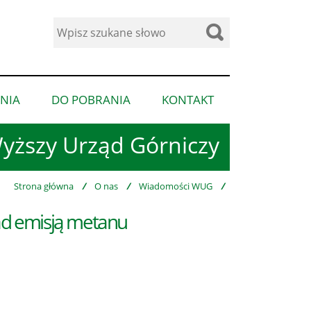
Wyszukaj
w
serwisie
NIA
DO POBRANIA
KONTAKT
pokaż
pokaż
pokaż
podmenu
podmenu
podmenu
yższy Urząd Górniczy
dla
dla
dla
“Ogłoszenia”
“Do
“Kontakt”
pobrania”
Strona główna
/
O nas
/
Wiadomości WUG
/
nad emisją metanu