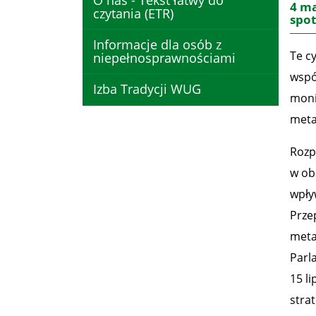
O nas - Tekst łatwy do
4 ma
czytania (ETR)
spot
Informacje dla osób z
Te c
niepełnosprawnościami
wspó
Izba Tradycji WUG
moni
meta
Rozp
w obs
wpły
Prze
meta
Parl
15 l
stra