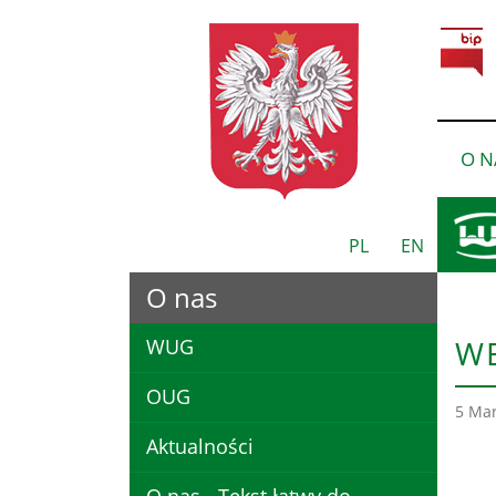
O N
PL
EN
O nas
W B
WUG
OUG
5 Mar
Aktualności