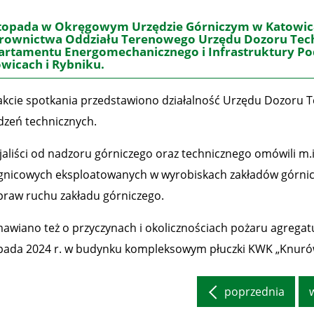
stopada w Okręgowym Urzędzie Górniczym w Katowic
erownictwa Oddziału Terenowego Urzędu Dozoru Tec
artamentu Energomechanicznego i Infrastruktury P
wicach i Rybniku.
akcie spotkania przedstawiono działalność Urzędu Dozoru 
dzeń technicznych.
jaliści od nadzoru górniczego oraz technicznego omówili m.in
gnicowych eksploatowanych w wyrobiskach zakładów górnic
praw ruchu zakładu górniczego.
awiano też o przyczynach i okolicznościach pożaru agregat
opada 2024 r. w budynku kompleksowym płuczki KWK „Knurów
poprzednia