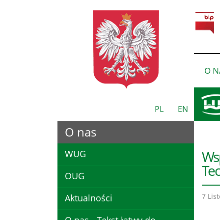
O N
PL
EN
O nas
Wsp
WUG
Tec
OUG
7 Lis
Aktualności