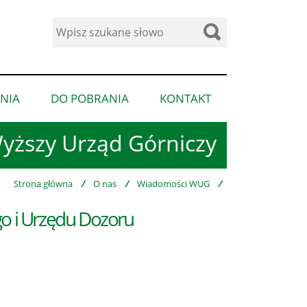
Wyszukaj
w
serwisie
NIA
DO POBRANIA
KONTAKT
pokaż
pokaż
pokaż
podmenu
podmenu
podmenu
yższy Urząd Górniczy
dla
dla
dla
“Ogłoszenia”
“Do
“Kontakt”
pobrania”
Strona główna
/
O nas
/
Wiadomości WUG
/
go i Urzędu Dozoru