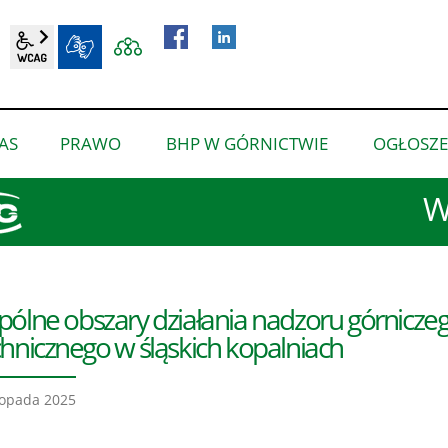
wcag2.1
BIP
AS
PRAWO
BHP W GÓRNICTWIE
OGŁOSZE
pokaż
pokaż
pokaż
podmenu
podmenu
podmenu
W
dla
dla
dla
“O
“Prawo”
“BHP
nas”
w
górnictwie”
ólne obszary działania nadzoru górnicze
hnicznego w śląskich kopalniach
topada 2025