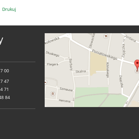
Drukuj
y
17 00
17 47
14 71
48 84