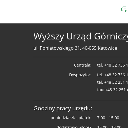
Wyższy Urząd Górnicz
ul. Poniatowskiego 31, 40-055 Katowice
Telefony
Centrala:
tel.
+48 32 736 
WUG
Dyspozytor:
tel.
+48 32 736 
tel.
+48 32 251 
fax:
+48 32 251 
Godziny pracy urzędu:
poniedziałek - piątek:
7.00 - 15.00
dodatkowo wtorek
15.00 - 18.00