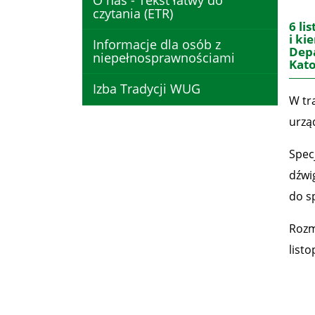
O nas - Tekst łatwy do
czytania (ETR)
6 li
i ki
Informacje dla osób z
Dep
niepełnosprawnościami
Kato
Izba Tradycji WUG
W tr
urzą
Spec
dźwi
do s
Rozm
list