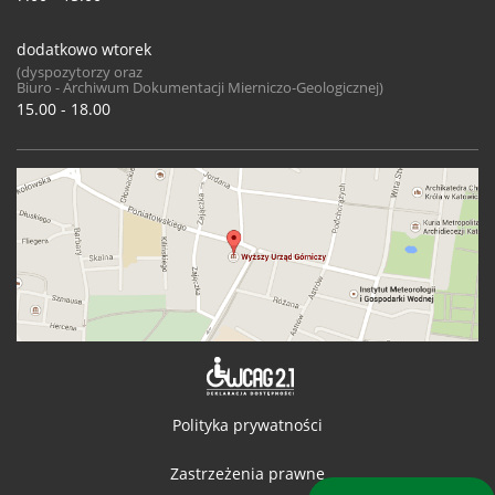
dodatkowo wtorek
(dyspozytorzy oraz
Biuro - Archiwum Dokumentacji Mierniczo-Geologicznej)
15.00 - 18.00
Deklaracja 
Polityka prywatności
Zastrzeżenia prawne