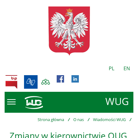
PL
EN
BIP
WUG
Strona główna
/
O nas
/
Wiadomości WUG
/
Zmiany w kierownictwie OUG