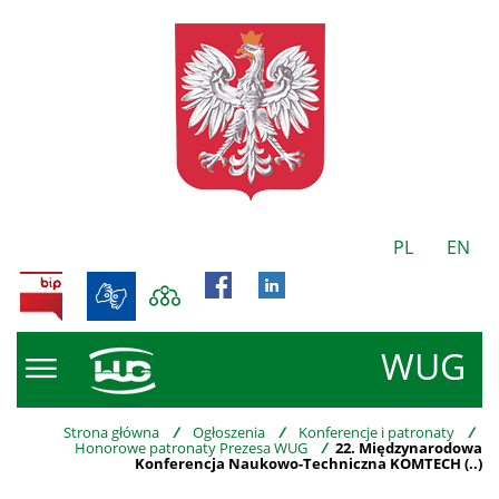
PL
EN
BIP
WUG
Strona główna
/
Ogłoszenia
/
Konferencje i patronaty
/
Honorowe patronaty Prezesa WUG
/
22. Międzynarodowa
Konferencja Naukowo-Techniczna KOMTECH (..)