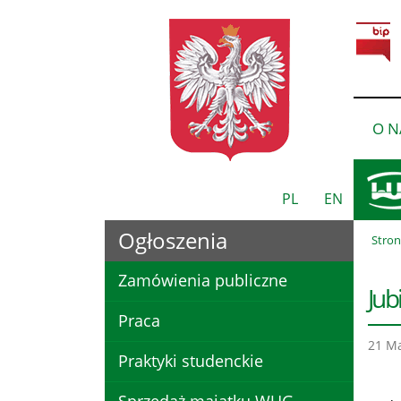
O N
PL
EN
Ogłoszenia
Stro
Zamówienia publiczne
Jub
Praca
21 M
Praktyki studenckie