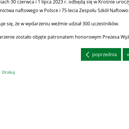
ach 30 czerwca i 1 lipca 2023 r. odbędą się w Krośnie uroczy
lnictwa naftowego w Polsce i 75-lecia Zespołu Szkół Naftow
uje się, że w wydarzeniu weźmie udział 300 uczestników.
rzenie zostało objęte patronatem honorowym Prezesa Wyż
poprzednia
Drukuj