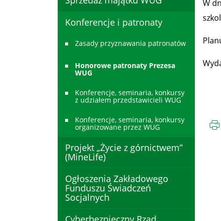
Sprzedaż majątku WUG
W dni
szko
Konferencje i patronaty
Plan
Zasady przyznawania patronatów
Wyda
Honorowe patronaty Prezesa
WUG
Konferencje, seminaria, konkursy
z udziałem przedstawicieli WUG
Konferencje, seminaria, konkursy
organizowane przez WUG
Projekt „Życie z górnictwem”
(MineLife)
Ogłoszenia Zakładowego
Funduszu Świadczeń
Socjalnych
Cyberbezpieczny Rząd