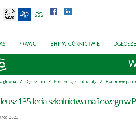
wcag2.1
BIP
AS
PRAWO
BHP W GÓRNICTWIE
OGŁOSZE
pokaż
pokaż
pokaż
podmenu
podmenu
podmenu
W
dla
dla
dla
“O
“Prawo”
“BHP
nas”
w
na główna
/
Ogłoszenia
/
Konferencje i patronaty
/
Honorowe patro
górnictwie”
ileusz 135-lecia szkolnictwa naftowego w Po
arca 2023