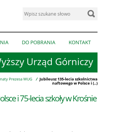
Wyszukaj
w
serwisie
NIA
DO POBRANIA
KONTAKT
pokaż
pokaż
pokaż
podmenu
podmenu
podmenu
yższy Urząd Górniczy
dla
dla
dla
“Ogłoszenia”
“Do
“Kontakt”
pobrania”
naty Prezesa WUG
/
Jubileusz 135-lecia szkolnictwa
naftowego w Polsce i (..)
lsce i 75-lecia szkoły w Krośnie