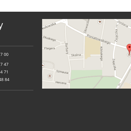
y
17 00
17 47
14 71
48 84