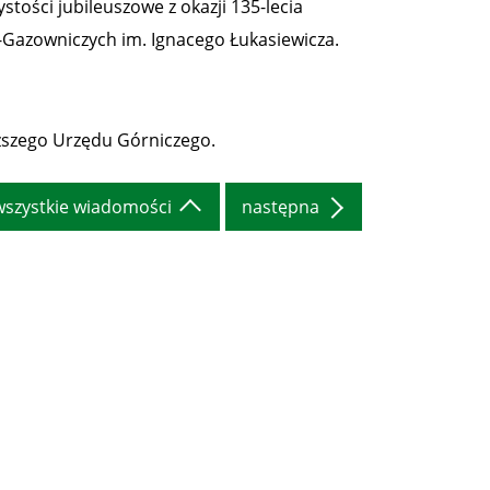
stości jubileuszowe z okazji 135-lecia
o-Gazowniczych im. Ignacego Łukasiewicza.
szego Urzędu Górniczego.
wszystkie wiadomości
następna