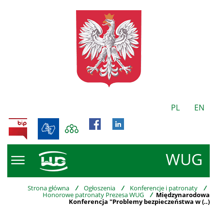
PL
EN
BIP
WUG
Strona główna
/
Ogłoszenia
/
Konferencje i patronaty
/
Honorowe patronaty Prezesa WUG
/
Międzynarodowa
Konferencja "Problemy bezpieczeństwa w (..)