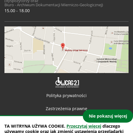
(dyspozytorzy oraz
Biuro - Archiwum Dokumentacji Mierniczo-Geologicznej)
15.00 - 18.00
Deklaracja 
Polityka prywatności
Zastrzeżenia prawne
Nie pokazuj więcej
Kontakt
TA WITRYNA UŻYWA COOKIE.
Przeczytaj więcej
dlaczego
używamy cookie oraz jak zmienić ustawienia przeglądarki